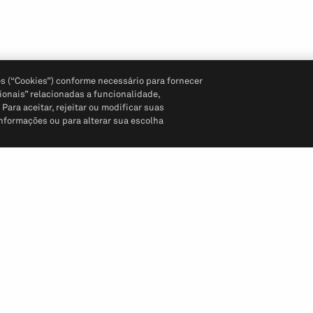
s (“Cookies”) conforme necessário para fornecer
ionais” relacionadas a funcionalidade,
ara aceitar, rejeitar ou modificar suas
informações ou para alterar sua escolha
Siga-nos