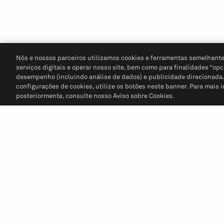
Nós e nossos parceiros utilizamos cookies e ferramentas semelhante
serviços digitais e operar nosso site, bem como para finalidades “opc
desempenho (incluindo análise de dados) e publicidade direcionada. P
configurações de cookies, utilize os botões neste banner. Para mais 
posteriormente, consulte nosso Aviso sobre Cookies.