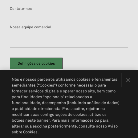
Contate-nos
Nossa equipe comercial
Definições de cookies
Disclaimers Legais
Termos de Uso
Aviso de Cookies
Nós e nossos parceiros utilizamos cookies e ferramentas
Política de Privacidade
Portal de privacidade do cliente (em inglês)
semelhantes (“Cookies”) conforme necessário para
Não Venda Minhas Informações Pessoais
© 2026 S&P Global
fornecer serviços digitais e operar nosso site, bem como
para finalidades “opcionais” relacionadas a
funcionalidade, desempenho (incluindo análise de dados)
e publicidade direcionada. Para aceitar, rejeitar ou
modificar suas configurações de cookies, utilize os
botões neste banner. Para mais informações ou para
alterar sua escolha posteriormente, consulte nosso Aviso
sobre Cookies.