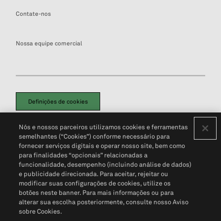
Contate-nos
Nossa equipe comercial
Definições de cookies
Disclaimers Legais
Termos de Uso
Aviso de Cookies
Nós e nossos parceiros utilizamos cookies e ferramentas
Política de Privacidade
Portal de privacidade do cliente (em inglês)
semelhantes (“Cookies”) conforme necessário para
Não Venda Minhas Informações Pessoais
© 2026 S&P Global
fornecer serviços digitais e operar nosso site, bem como
para finalidades “opcionais” relacionadas a
funcionalidade, desempenho (incluindo análise de dados)
e publicidade direcionada. Para aceitar, rejeitar ou
modificar suas configurações de cookies, utilize os
botões neste banner. Para mais informações ou para
alterar sua escolha posteriormente, consulte nosso Aviso
sobre Cookies.