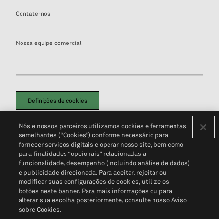
Contate-nos
Nossa equipe comercial
Definições de cookies
Disclaimers Legais
Termos de Uso
Aviso de Cookies
Nós e nossos parceiros utilizamos cookies e ferramentas
Política de Privacidade
Portal de privacidade do cliente (em inglês)
semelhantes (“Cookies”) conforme necessário para
Não Venda Minhas Informações Pessoais
© 2026 S&P Global
fornecer serviços digitais e operar nosso site, bem como
para finalidades “opcionais” relacionadas a
funcionalidade, desempenho (incluindo análise de dados)
e publicidade direcionada. Para aceitar, rejeitar ou
modificar suas configurações de cookies, utilize os
botões neste banner. Para mais informações ou para
alterar sua escolha posteriormente, consulte nosso Aviso
sobre Cookies.