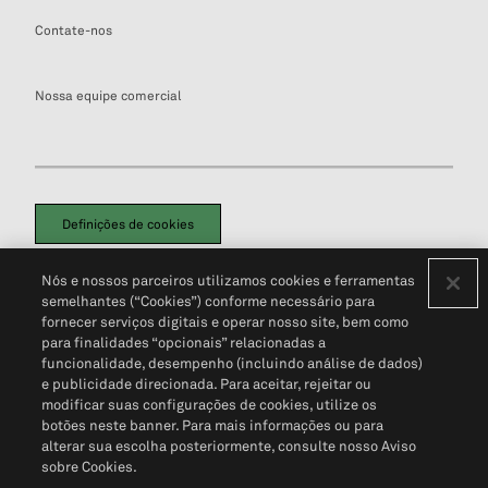
Contate-nos
Nossa equipe comercial
Definições de cookies
Disclaimers Legais
Termos de Uso
Aviso de Cookies
Nós e nossos parceiros utilizamos cookies e ferramentas
Política de Privacidade
Portal de privacidade do cliente (em inglês)
semelhantes (“Cookies”) conforme necessário para
Não Venda Minhas Informações Pessoais
© 2026 S&P Global
fornecer serviços digitais e operar nosso site, bem como
para finalidades “opcionais” relacionadas a
funcionalidade, desempenho (incluindo análise de dados)
e publicidade direcionada. Para aceitar, rejeitar ou
modificar suas configurações de cookies, utilize os
botões neste banner. Para mais informações ou para
alterar sua escolha posteriormente, consulte nosso Aviso
sobre Cookies.