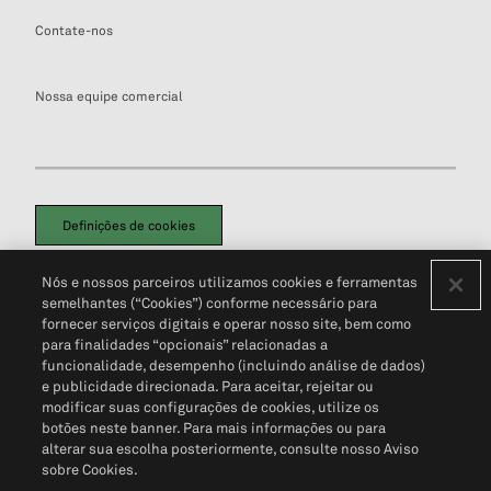
Contate-nos
Nossa equipe comercial
Definições de cookies
Disclaimers Legais
Termos de Uso
Aviso de Cookies
Nós e nossos parceiros utilizamos cookies e ferramentas
Política de Privacidade
Portal de privacidade do cliente (em inglês)
semelhantes (“Cookies”) conforme necessário para
Não Venda Minhas Informações Pessoais
© 2026 S&P Global
fornecer serviços digitais e operar nosso site, bem como
para finalidades “opcionais” relacionadas a
funcionalidade, desempenho (incluindo análise de dados)
e publicidade direcionada. Para aceitar, rejeitar ou
modificar suas configurações de cookies, utilize os
botões neste banner. Para mais informações ou para
alterar sua escolha posteriormente, consulte nosso Aviso
sobre Cookies.