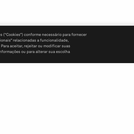
s (“Cookies”) conforme necessário para fornecer
ionais” relacionadas a funcionalidade,
ara aceitar, rejeitar ou modificar suas
informações ou para alterar sua escolha
Siga-nos