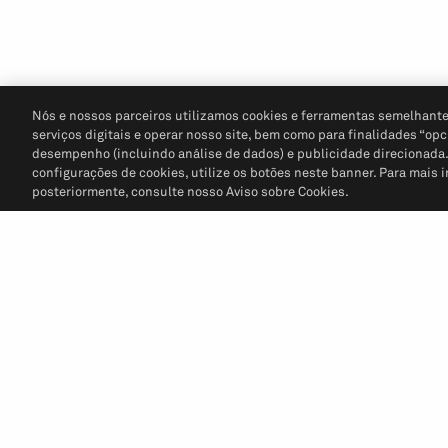
Nós e nossos parceiros utilizamos cookies e ferramentas semelhante
serviços digitais e operar nosso site, bem como para finalidades “opc
desempenho (incluindo análise de dados) e publicidade direcionada. P
configurações de cookies, utilize os botões neste banner. Para mais 
posteriormente, consulte nosso Aviso sobre Cookies.