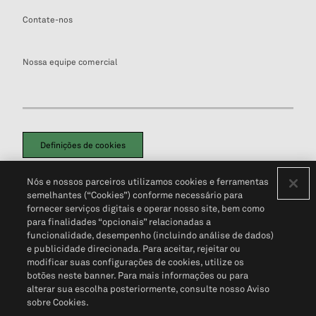
Contate-nos
Nossa equipe comercial
Definições de cookies
Disclaimers Legais
Termos de Uso
Aviso de Cookies
Nós e nossos parceiros utilizamos cookies e ferramentas
Política de Privacidade
Portal de privacidade do cliente (em inglês)
semelhantes (“Cookies”) conforme necessário para
Não Venda Minhas Informações Pessoais
© 2026 S&P Global
fornecer serviços digitais e operar nosso site, bem como
para finalidades “opcionais” relacionadas a
funcionalidade, desempenho (incluindo análise de dados)
e publicidade direcionada. Para aceitar, rejeitar ou
modificar suas configurações de cookies, utilize os
botões neste banner. Para mais informações ou para
alterar sua escolha posteriormente, consulte nosso Aviso
sobre Cookies.