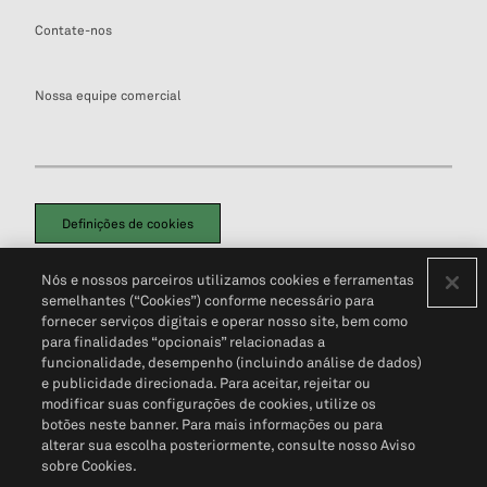
Contate-nos
Nossa equipe comercial
Definições de cookies
Disclaimers Legais
Termos de Uso
Aviso de Cookies
Nós e nossos parceiros utilizamos cookies e ferramentas
Política de Privacidade
Portal de privacidade do cliente (em inglês)
semelhantes (“Cookies”) conforme necessário para
Não Venda Minhas Informações Pessoais
© 2026 S&P Global
fornecer serviços digitais e operar nosso site, bem como
para finalidades “opcionais” relacionadas a
funcionalidade, desempenho (incluindo análise de dados)
e publicidade direcionada. Para aceitar, rejeitar ou
modificar suas configurações de cookies, utilize os
botões neste banner. Para mais informações ou para
alterar sua escolha posteriormente, consulte nosso Aviso
sobre Cookies.