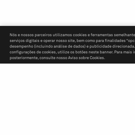
Nós e nossos parceiros utilizamos cookies e ferramentas semelhante
serviços digitais e operar nosso site, bem como para finalidades “opc
desempenho (incluindo análise de dados) e publicidade direcionada. P
configurações de cookies, utilize os botões neste banner. Para mais 
posteriormente, consulte nosso Aviso sobre Cookies.