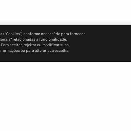
s (“Cookies”) conforme necessário para fornecer
ionais” relacionadas a funcionalidade,
ara aceitar, rejeitar ou modificar suas
informações ou para alterar sua escolha
Siga-nos