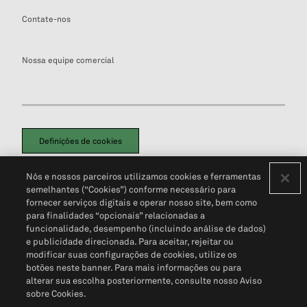
Contate-nos
Nossa equipe comercial
Definições de cookies
Disclaimers Legais
Termos de Uso
Aviso de Cookies
Nós e nossos parceiros utilizamos cookies e ferramentas
Política de Privacidade
Portal de privacidade do cliente (em inglês)
semelhantes (“Cookies”) conforme necessário para
Não Venda Minhas Informações Pessoais
© 2026 S&P Global
fornecer serviços digitais e operar nosso site, bem como
para finalidades “opcionais” relacionadas a
funcionalidade, desempenho (incluindo análise de dados)
e publicidade direcionada. Para aceitar, rejeitar ou
modificar suas configurações de cookies, utilize os
botões neste banner. Para mais informações ou para
alterar sua escolha posteriormente, consulte nosso Aviso
sobre Cookies.