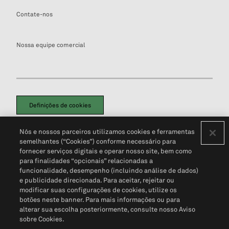
Contate-nos
Nossa equipe comercial
Definições de cookies
Disclaimers Legais
Termos de Uso
Aviso de Cookies
Nós e nossos parceiros utilizamos cookies e ferramentas
Política de Privacidade
Portal de privacidade do cliente (em inglês)
semelhantes (“Cookies”) conforme necessário para
Não Venda Minhas Informações Pessoais
© 2026 S&P Global
fornecer serviços digitais e operar nosso site, bem como
para finalidades “opcionais” relacionadas a
funcionalidade, desempenho (incluindo análise de dados)
e publicidade direcionada. Para aceitar, rejeitar ou
modificar suas configurações de cookies, utilize os
botões neste banner. Para mais informações ou para
alterar sua escolha posteriormente, consulte nosso Aviso
sobre Cookies.