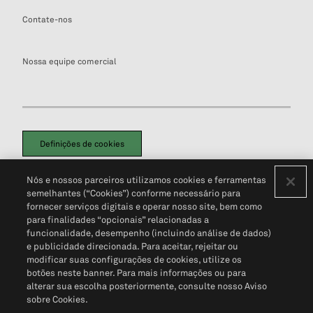
Contate-nos
Nossa equipe comercial
Definições de cookies
Disclaimers Legais
Termos de Uso
Aviso de Cookies
Nós e nossos parceiros utilizamos cookies e ferramentas
Política de Privacidade
Portal de privacidade do cliente (em inglês)
semelhantes (“Cookies”) conforme necessário para
Não Venda Minhas Informações Pessoais
© 2026 S&P Global
fornecer serviços digitais e operar nosso site, bem como
para finalidades “opcionais” relacionadas a
funcionalidade, desempenho (incluindo análise de dados)
e publicidade direcionada. Para aceitar, rejeitar ou
modificar suas configurações de cookies, utilize os
botões neste banner. Para mais informações ou para
alterar sua escolha posteriormente, consulte nosso Aviso
sobre Cookies.