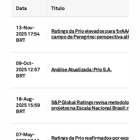
Data
Título
13-Nov-
Ratings da Prio elevados para ‘brAAA’ ap
2025 17:54
campo de Peregrino; perspectiva alterad
BRT
09-Oct-
2025 12:57
Análise Atualizada: Prio S.A.
BRT
18-Aug-
S&P Global Ratings revisa metodologias d
2025 15:59
projetos na Escala Nacional Brasil; rati
BRT
07-May-
Ratings da Prio reafirmados por expecta