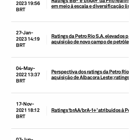
Ratings ‘BB-’ e ‘brAA+’ da Prio reafirma
2023 19:56
em meio à escala e diversificação limita
BRT
27-Jan-
Ratings da Petro Rio S.A. elevados para ‘
2023 14:19
aquisição de novo campo de petróleo; pe
BRT
04-May-
Perspectiva dos ratings da Petro Rio alte
2022 13:37
aquisição de Albacora Leste; ratings ‘B+’
BRT
17-Nov-
2021 18:12
Ratings ‘brAA/brA-1+’ atribuídos à Petro R
BRT
07-Jun-