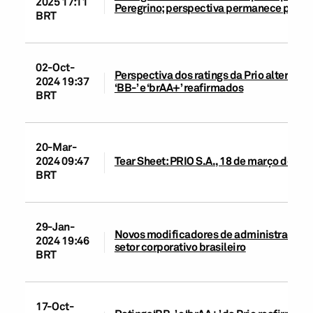
2025 17:11
Peregrino; perspectiva permanece positi
BRT
02-Oct-
Perspectiva dos ratings da Prio alterada 
2024 19:37
‘BB-’ e ‘brAA+’ reafirmados
BRT
20-Mar-
2024 09:47
Tear Sheet: PRIO S.A., 18 de março de 20
BRT
29-Jan-
Novos modificadores de administração e 
2024 19:46
setor corporativo brasileiro
BRT
17-Oct-