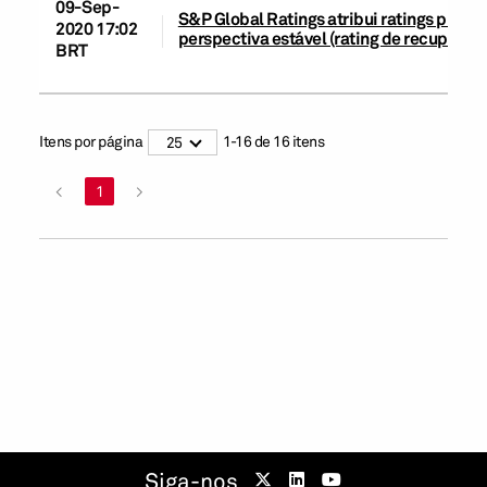
09-Sep-
S&P Global Ratings atribui ratings prelimi
2020 17:02
perspectiva estável (rating de recuperação
BRT
Itens por página
1
-
16
de
16
itens
25
<
1
>
Siga-nos