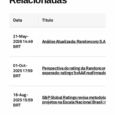
Data
Título
21-May-
2026 14:49
Análise Atualizada: Randoncorp S.A.
BRT
01-Oct-
Perspectiva do rating da Randoncorp alt
2025 17:59
esperado; ratings ‘brAAA’ reafirmados
BRT
18-Aug-
S&P Global Ratings revisa metodologias d
2025 15:59
projetos na Escala Nacional Brasil; rati
BRT