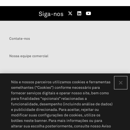
Siga-nos
Contate-nos
Nossa equipe comercial
Nós e nossos parceiros utilizamos cookies e ferramentas
semelhantes (“Cookies”) conforme necessário para
Definições de cookies
fornecer serviços digitais e operar nosso site, bem como
para finalidades “opcionais” relacionadas a
Disclaimers Legais
Termos de Uso
Aviso de Cookies
funcionalidade, desempenho (incluindo análise de dados)
Política de Privacidade
Portal de privacidade do cliente (em inglês)
e publicidade direcionada. Para aceitar, rejeitar ou
Não Venda Minhas Informações Pessoais
© 2026 S&P Global
modificar suas configurações de cookies, utilize os
botões neste banner. Para mais informações ou para
alterar sua escolha posteriormente, consulte nosso Aviso