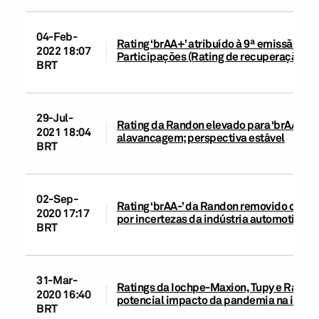
04-Feb-
Rating ‘brAA+’ atribuído à 9ª emissão d
2022 18:07
Participações (Rating de recuperação: ‘3’
BRT
29-Jul-
Rating da Randon elevado para ‘brAA+’ p
2021 18:04
alavancagem; perspectiva estável
BRT
02-Sep-
Rating ‘brAA-’ da Randon removido do Cr
2020 17:17
por incertezas da indústria automotiva 
BRT
31-Mar-
Ratings da Iochpe-Maxion, Tupy e Rando
2020 16:40
potencial impacto da pandemia na indús
BRT