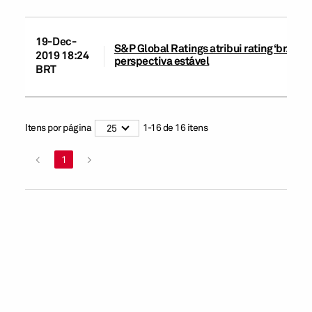
19-Dec-
S&P Global Ratings atribui rating ‘brAA-
2019 18:24
perspectiva estável
BRT
Itens por página
1
-
16
de
16
itens
25
<
1
>