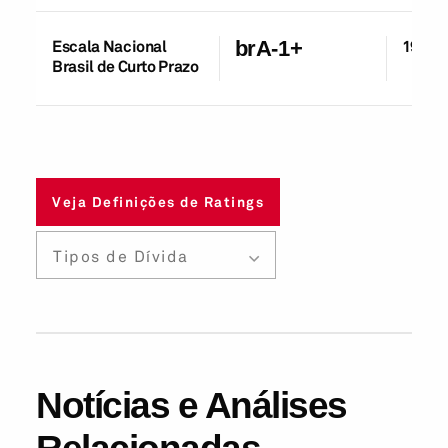
Escala Nacional
brA-1+
19-De
Brasil de Curto Prazo
Veja Definições de Ratings
Tipos de Dívida
Notícias e Análises
Relacionadas