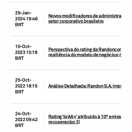
29-Jan-
Novos modificadores de administração e 
2024 19:46
setor corporativo brasileiro
BRT
10-Oct-
Perspectiva do rating da Randoncorp alte
2023 15:18
resiliência do modelo de negócios; ratin
BRT
25-Oct-
2022 18:15
Análise Detalhada: Randon S.A. Implemen
BRT
24-Oct-
Rating ‘brAA+’ atribuído à 10ª emissão d
2022 09:42
recuperação: 3)
BRT