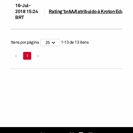
16-Jul-
2018 15:24
Rating ‘brAAA’ atribuído à Kroton Educaci
BRT
Itens por página
1
-
13
de
13
itens
25
<
1
>