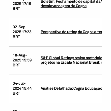
Boletim: Fechamento de capital da Vasta 
2025 17:19
desalavancagem da Cogna
BRT
02-Sep-
2025 17:23
Perspectiva do rating da Cogna alterada p
BRT
18-Aug-
S&P Global Ratings revisa metodologias d
2025 15:59
projetos na Escala Nacional Brasil; rati
BRT
04-Jul-
2024 15:44
Análise Detalhada: Cogna Educação S.A.
BRT