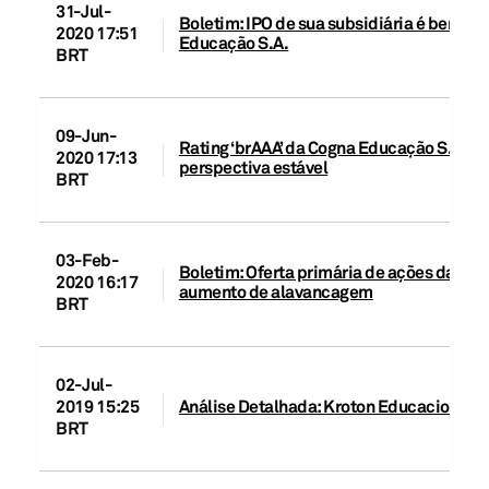
31-Jul-
Boletim: IPO de sua subsidiária é benéfic
2020 17:51
Educação S.A.
BRT
09-Jun-
Rating ‘brAAA’ da Cogna Educação S.A. 
2020 17:13
perspectiva estável
BRT
03-Feb-
Boletim: Oferta primária de ações da Co
2020 16:17
aumento de alavancagem
BRT
02-Jul-
2019 15:25
Análise Detalhada: Kroton Educacional S
BRT