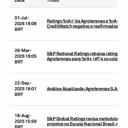
01-Jul-
Ratings ‘brA+’ da Agroterenas e ‘brA+ (sf
2026 18:08
CreditWatch negativo e reafirmados; per
BRT
26-Mar-
S&P National Ratings rebaixa ratings da 
2026 18:05
Agroterenas para ‘brA+ (sf)’ e os coloca 
BRT
22-Sep-
2025 18:01
Análise Atualizada: Agroterenas S.A. Adm
BRT
18-Aug-
S&P Global Ratings revisa metodologias d
2025 15:59
projetos na Escala Nacional Brasil; rati
BRT