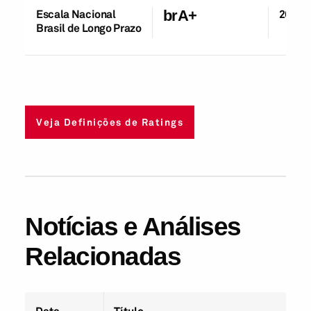
Escala Nacional
brA+
26-Ma
Brasil de Longo Prazo
Veja Definições de Ratings
Notícias e Análises
Relacionadas
Data
Título