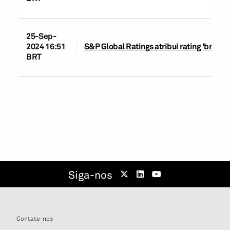
25-Sep-
2024 16:51
S&P Global Ratings atribui rating 'brAA-'
BRT
Siga-nos
Contate-nos