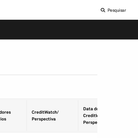
Pesquisar
Data do
­dores
CreditWatch/
CreditWatch/
ios
Perspectiva
Perspectiva