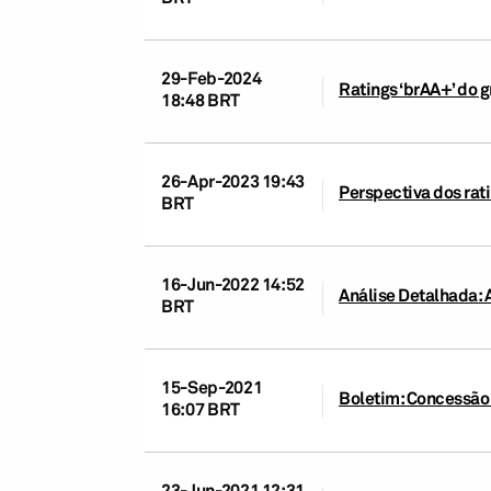
29-Feb-2024
Ratings ‘brAA+’ do 
18:48 BRT
26-Apr-2023 19:43
Perspectiva dos rat
BRT
16-Jun-2022 14:52
Análise Detalhada: 
BRT
15-Sep-2021
Boletim: Concessão 
16:07 BRT
23-Jun-2021 12:31