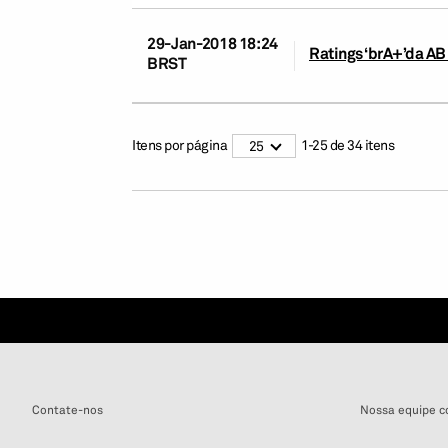
29-Jan-2018 18:24
Ratings ‘brA+’da AB
BRST
Itens por página
1
-
25
de
34
itens
25
Contate-nos
Nossa equipe c