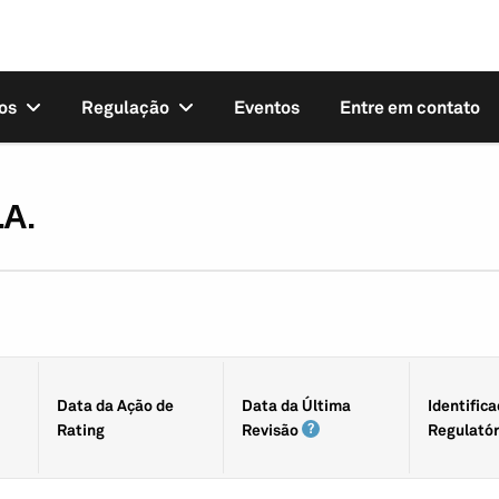
os
Regulação
Eventos
Entre em contato
.A.
Data da Ação de
Data da Última
Identifica
Rating
Revisão
Regulatór