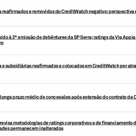
a reafirmados e removidos do CreditWatch negativo; perspectiva 
buído à 2ª emissão de debêntures da SP Serra; ratings da Via Appi
vo
a e subsidiárias reafirmados e colocados em CreditWatch por at
alonga prazo médio de concessões após extensão do contrato da C
revisa metodologias de ratings corporativos e de financiamento d
idades permanecem inalterados