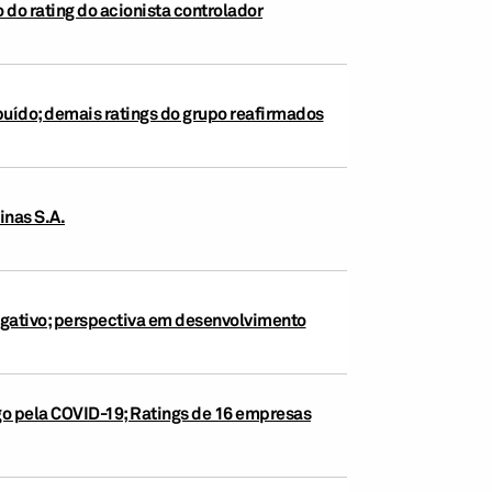
 do rating do acionista controlador
ibuído; demais ratings do grupo reafirmados
inas S.A.
egativo; perspectiva em desenvolvimento
go pela COVID-19; Ratings de 16 empresas