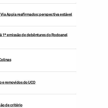
 Via Appia reafirmados; perspectiva estável
o à 1ª emissão de debêntures do Rodoanel
Colinas
io e removidos do UCO
o de critério