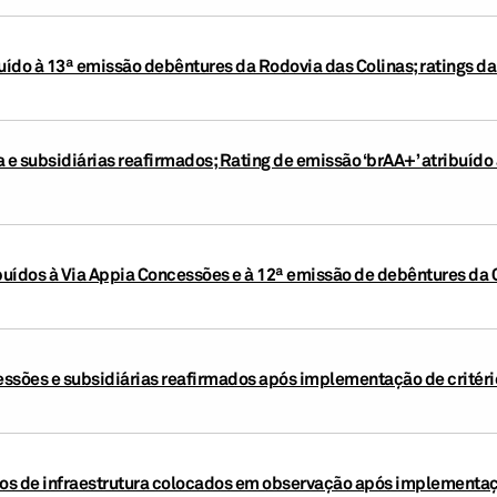
buído à 13ª emissão debêntures da Rodovia das Colinas; ratings da
a e subsidiárias reafirmados; Rating de emissão ‘brAA+’ atribuíd
ibuídos à Via Appia Concessões e à 12ª emissão de debêntures da 
ssões e subsidiárias reafirmados após implementação de critér
pos de infraestrutura colocados em observação após implementaçã