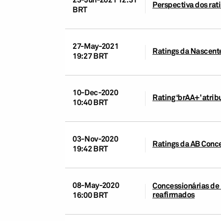
Perspectiva dos rat
BRT
27-May-2021
Ratings da Nascentes
19:27 BRT
10-Dec-2020
Rating ‘brAA+’ atri
10:40 BRT
03-Nov-2020
Ratings da AB Conce
19:42 BRT
08-May-2020
Concessionárias de 
reafirmados
16:00 BRT