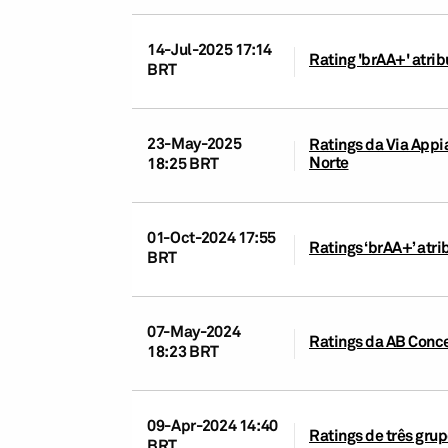
14-Jul-2025 17:14
Rating 'brAA+' atri
BRT
23-May-2025
Ratings da Via Appi
Norte
18:25 BRT
01-Oct-2024 17:55
Ratings ‘brAA+’ atr
BRT
07-May-2024
Ratings da AB Conce
18:23 BRT
09-Apr-2024 14:40
Ratings de três gru
BRT