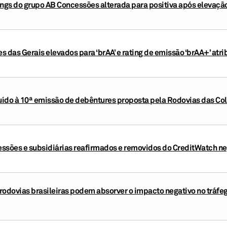
ings do grupo AB Concessões alterada para positiva após elevação
 das Gerais elevados para ‘brAA’ e rating de emissão ‘brAA+’ atr
buído à 10ª emissão de debêntures proposta pela Rodovias das Col
ssões e subsidiárias reafirmados e removidos do CreditWatch n
rodovias brasileiras podem absorver o impacto negativo no tráfe