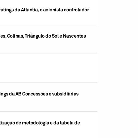
ings da Atlantia, o acionista controlador
s, Colinas, Triângulo do Sol e Nascentes
tings da AB Concessões e subsidiárias
alização de metodologia e da tabela de