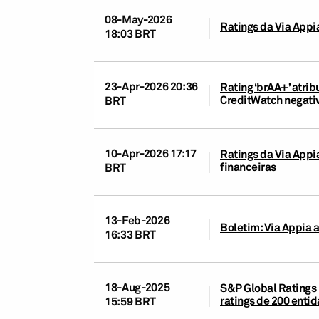
08-May-2026
Ratings da Via Appi
18:03 BRT
23-Apr-2026 20:36
Rating ‘brAA+’ atri
CreditWatch negati
BRT
10-Apr-2026 17:17
Ratings da Via Appi
financeiras
BRT
13-Feb-2026
Boletim: Via Appia 
16:33 BRT
18-Aug-2025
S&P Global Ratings 
ratings de 200 ent
15:59 BRT