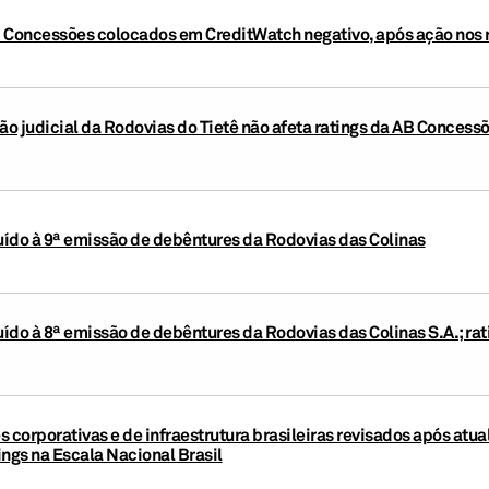
 Concessões colocados em CreditWatch negativo, após ação nos rat
o judicial da Rodovias do Tietê não afeta ratings da AB Concessõe
buído à 9ª emissão de debêntures da Rodovias das Colinas
buído à 8ª emissão de debêntures da Rodovias das Colinas S.A.; ra
 corporativas e de infraestrutura brasileiras revisados após atu
gs na Escala Nacional Brasil