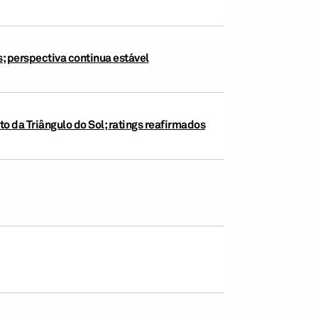
; perspectiva continua estável
 da Triângulo do Sol; ratings reafirmados