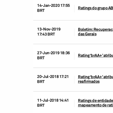
14-Jan-2020 17:55
Ratings do grupo AB
BRT
13-Nov-2019
Boletim: Recuperaçã
das Gerais
17:43 BRT
27-Jun-2019 18:36
Rating ‘brAA+’ atri
BRT
20-Jul-2018 17:21
Rating ‘brAA+’ atri
reafirmados
BRT
11-Jul-2018 14:41
Ratings de entidades
mapeamento de ratin
BRT