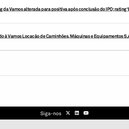
g da Vamos alterada para positiva após conclusão do IPO; rating 
uído à Vamos Locação de Caminhões, Máquinas e Equipamentos S.A
Siga-nos