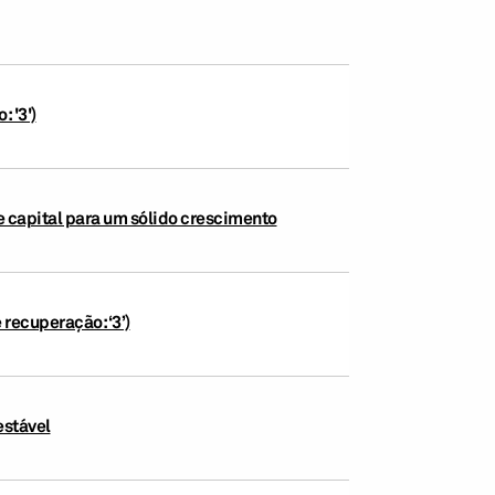
 '3')
e capital para um sólido crescimento
recuperação: ‘3’)
estável