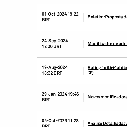
01-Oct-2024 19:22
Boletim: Proposta d
BRT
24-Sep-2024
Modificador de admi
17:06 BRT
19-Aug-2024
Rating 'brAA+' atri
'3')
18:32 BRT
29-Jan-2024 19:46
Novos modificadores
BRT
05-Oct-2023 11:28
Análise Detalhada:
BRT