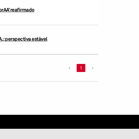
‘brAA’ reafirmado
.; perspectiva estável
<
1
>