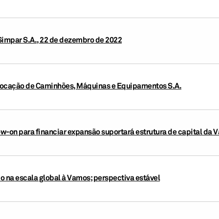
Simpar S.A., 22 de dezembro de 2022
Locação de Caminhões, Máquinas e Equipamentos S.A.
low-on para financiar expansão suportará estrutura de capital da
do na escala global à Vamos; perspectiva estável