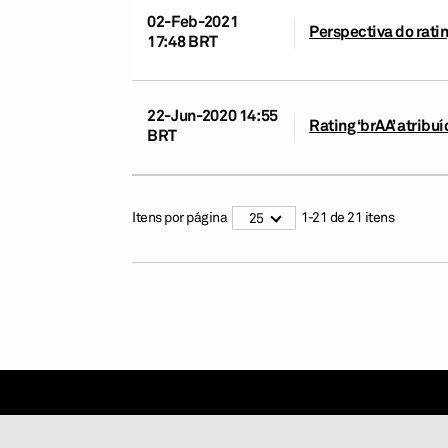
02-Feb-2021
Perspectiva do ratin
17:48 BRT
22-Jun-2020 14:55
Rating ‘brAA’ atrib
BRT
Itens por página
1
-
21
de
21
itens
25