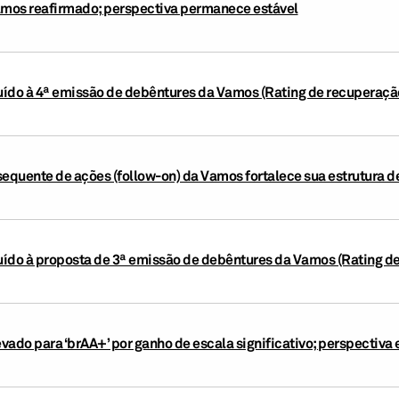
amos reafirmado; perspectiva permanece estável
buído à 4ª emissão de debêntures da Vamos (Rating de recuperação:
sequente de ações (follow-on) da Vamos fortalece sua estrutura d
buído à proposta de 3ª emissão de debêntures da Vamos (Rating de 
vado para ‘brAA+’ por ganho de escala significativo; perspectiva 