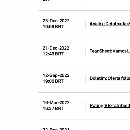
23-Dec-2022
Análise Detalhada: 
10:58 BRT
21-Dec-2022
Tear Sheet: Vamos 
12:49 BRT
12-Sep-2022
Boletim: Oferta fol
19:00 BRT
16-Mar-2022
Rating ‘BB-’ atribuí
16:37 BRT
22-Dec-2021