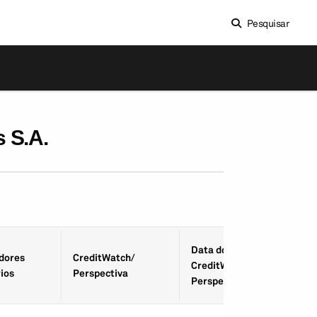
Pesquisar
 S.A.
Data do
­dores
CreditWatch/
CreditWatch/
ios
Perspectiva
Perspectiva