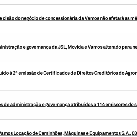
e cisão do negócio de concessionária da Vamos não afetará as mé
nistração e governança da JSL, Movida e Vamos alterado para ne
buído à 2ª emissão de Certificados de Direitos Creditórios do Ag
 de administração e governança atribuídos a 114 emissores do se
 Vamos Locação de Caminhões, Máquinas e Equipamentos S.A., 03