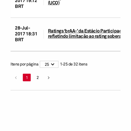
2017 19:12
(UCO)
BRT
28-Jul-
Ratings ‘brAA-’ da Estácio Participações
2017 18:31
refletindo limitação ao rating soberano d
BRT
Itens por página
1
-
25
de
32
itens
25
<
1
2
>