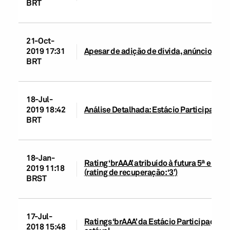
BRT
21-Oct-
2019 17:31
Apesar de adição de dívida, anúncio de 
BRT
18-Jul-
2019 18:42
Análise Detalhada: Estácio Participações
BRT
18-Jan-
Rating ‘brAAA’ atribuído à futura 5ª emis
2019 11:18
(rating de recuperação: ‘3’)
BRST
17-Jul-
Ratings ‘brAAA’ da Estácio Participações
2018 15:48