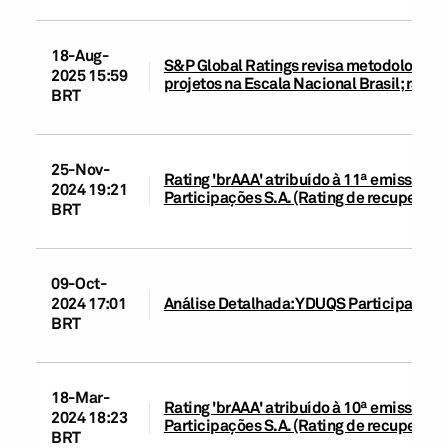
18-Aug-
S&P Global Ratings revisa metodologias d
2025 15:59
projetos na Escala Nacional Brasil; rati
BRT
25-Nov-
Rating 'brAAA' atribuído à 11ª emissão 
2024 19:21
Participações S.A. (Rating de recuperação:
BRT
09-Oct-
2024 17:01
Análise Detalhada: YDUQS Participações 
BRT
18-Mar-
Rating 'brAAA' atribuído à 10ª emissão 
2024 18:23
Participações S.A. (Rating de recuperação:
BRT