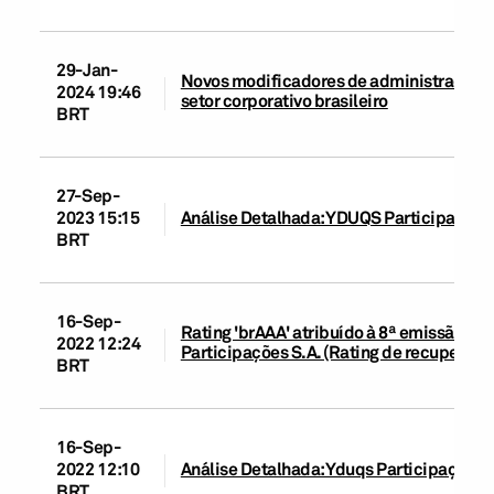
29-Jan-
Novos modificadores de administração e 
2024 19:46
setor corporativo brasileiro
BRT
27-Sep-
2023 15:15
Análise Detalhada: YDUQS Participações 
BRT
16-Sep-
Rating 'brAAA' atribuído à 8ª emissão de
2022 12:24
Participações S.A. (Rating de recuperação:
BRT
16-Sep-
2022 12:10
Análise Detalhada: Yduqs Participações S
BRT