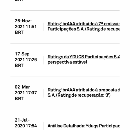
26-Nov-
Rating ‘brAAA’ atribuído à 7ª emissão de
2021 11:51
Participações S.A. (Rating de recuperação:
BRT
17-Sep-
Ratings da YDUQS Participações S.A. rea
2021 17:26
perspectiva estável
BRT
02-Mar-
Rating ‘brAAA’ atribuído à proposta da 6
2021 17:37
S.A. (Rating de recuperação: ‘3’)
BRT
21-Jul-
2020 17:54
Análise Detalhada: Yduqs Participações S