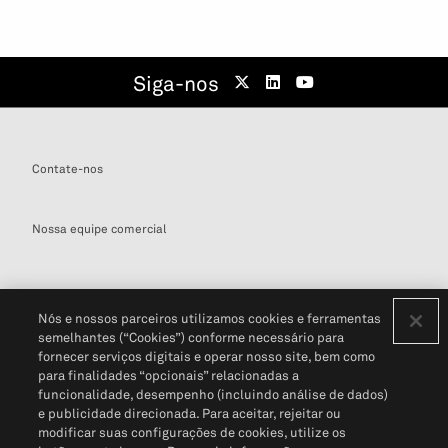
Siga-nos
Contate-nos
Nossa equipe comercial
Nós e nossos parceiros utilizamos cookies e ferramentas
semelhantes (“Cookies”) conforme necessário para
Definições de cookies
fornecer serviços digitais e operar nosso site, bem como
para finalidades “opcionais” relacionadas a
Disclaimers Legais
Termos de Uso
Aviso de Cookies
funcionalidade, desempenho (incluindo análise de dados)
Política de Privacidade
Portal de privacidade do cliente (em inglês)
e publicidade direcionada. Para aceitar, rejeitar ou
Não Venda Minhas Informações Pessoais
© 2026 S&P Global
modificar suas configurações de cookies, utilize os