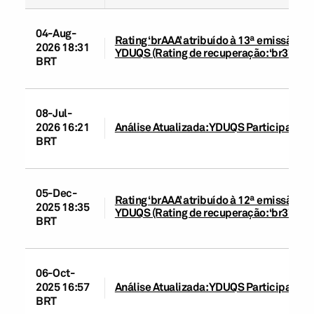
04-Aug-
Rating ‘brAAA’ atribuído à 13ª emissão d
2026 18:31
YDUQS (Rating de recuperação: ‘br3’)
BRT
08-Jul-
2026 16:21
Análise Atualizada: YDUQS Participações
BRT
05-Dec-
Rating ‘brAAA’ atribuído à 12ª emissão d
2025 18:35
YDUQS (Rating de recuperação: ‘br3’)
BRT
06-Oct-
2025 16:57
Análise Atualizada: YDUQS Participações
BRT