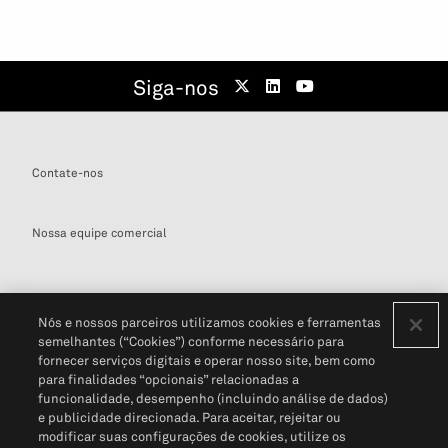
Siga-nos
Contate-nos
Nossa equipe comercial
Nós e nossos parceiros utilizamos cookies e ferramentas
semelhantes (“Cookies”) conforme necessário para
Definições de cookies
fornecer serviços digitais e operar nosso site, bem como
para finalidades “opcionais” relacionadas a
Disclaimers Legais
Termos de Uso
Aviso de Cookies
funcionalidade, desempenho (incluindo análise de dados)
Política de Privacidade
Portal de privacidade do cliente (em inglês)
e publicidade direcionada. Para aceitar, rejeitar ou
Não Venda Minhas Informações Pessoais
© 2026 S&P Global
modificar suas configurações de cookies, utilize os