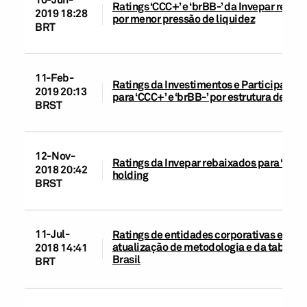
Ratings ‘CCC+’ e ‘brBB-’ da Invepar reaf
2019 18:28
por menor pressão de liquidez
BRT
11-Feb-
Ratings da Investimentos e Participações
2019 20:13
para ‘CCC+’ e ‘brBB-’ por estrutura de cap
BRST
12-Nov-
Ratings da Invepar rebaixados para ‘B’ e ‘
2018 20:42
holding
BRST
11-Jul-
Ratings de entidades corporativas e de in
atualização de metodologia e da tabela 
2018 14:41
Brasil
BRT