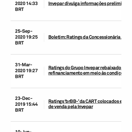
2020 14:33
Invepar divulga informações preliminares
BRT
25-Sep-
2020 19:25
Boletim: Ratings da Concessionária Aut
BRT
31-Mar-
Ratings do Grupo Invepar rebaixados para 
2020 19:27
refinanciamento em meio às condições 
BRT
23-Dec-
Ratings ‘brBB-’ da CART colocados em C
2019 15:44
de venda pela Invepar
BRT
10-Jun-