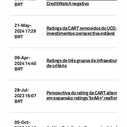
CreditWatch negativo
BRT
21-May-
Ratings da CART removidos do UCO e elev
2024 17:29
investimentos; perspectiva estável
BRT
09-Apr-
Ratings de três grupos de infraestrutu
2024 14:40
de critério
BRT
28-Jul-
Perspectiva do rating da CART alterada p
2023 16:07
em expansão; ratings 'brAA+' reafirmado
BRT
05-Oct-