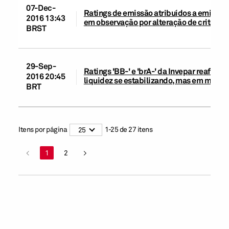
07-Dec-
Ratings de emissão atribuídos a emissor
2016 13:43
em observação por alteração de critério 
BRST
29-Sep-
Ratings 'BB-' e 'brA-' da Invepar reafir
2016 20:45
liquidez se estabilizando, mas em meio a
BRT
Itens por página
1
-
25
de
27
itens
25
<
1
2
>