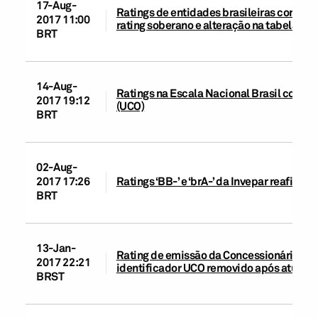
17-Aug-
Ratings de entidades brasileiras corporat
2017 11:00
rating soberano e alteração na tabela d
BRT
14-Aug-
Ratings na Escala Nacional Brasil coloca
2017 19:12
(UCO)
BRT
02-Aug-
2017 17:26
Ratings ‘BB-’ e ‘brA-’ da Invepar reafirma
BRT
13-Jan-
Rating de emissão da Concessionária Aut
2017 22:21
identificador UCO removido após atualiz
BRST