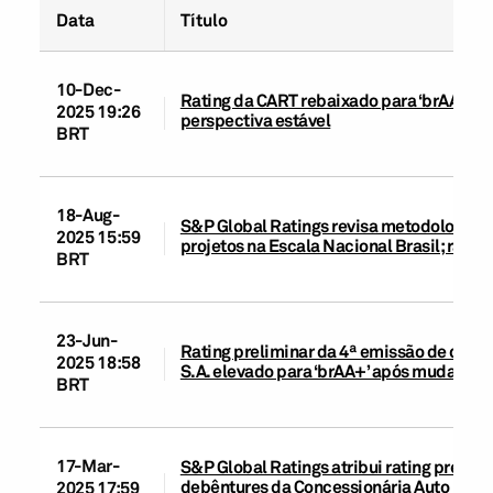
Data
Título
10-Dec-
Rating da CART rebaixado para ‘brAA+’ a
2025 19:26
perspectiva estável
BRT
18-Aug-
S&P Global Ratings revisa metodologias d
2025 15:59
projetos na Escala Nacional Brasil; rati
BRT
23-Jun-
Rating preliminar da 4ª emissão de debê
2025 18:58
S.A. elevado para ‘brAA+’ após mudanças
BRT
17-Mar-
S&P Global Ratings atribui rating prelimi
debêntures da Concessionária Auto Rapos
2025 17:59