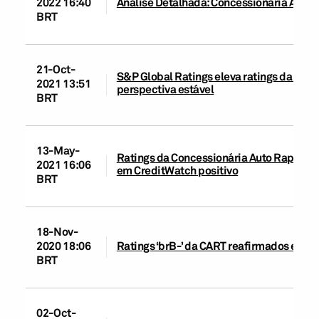
2022 16:40
Análise Detalhada: Concessionária Auto 
BRT
21-Oct-
S&P Global Ratings eleva ratings da CART 
2021 13:51
perspectiva estável
BRT
13-May-
Ratings da Concessionária Auto Raposo T
2021 16:06
em CreditWatch positivo
BRT
18-Nov-
2020 18:06
Ratings ‘brB-’ da CART reafirmados e r
BRT
02-Oct-