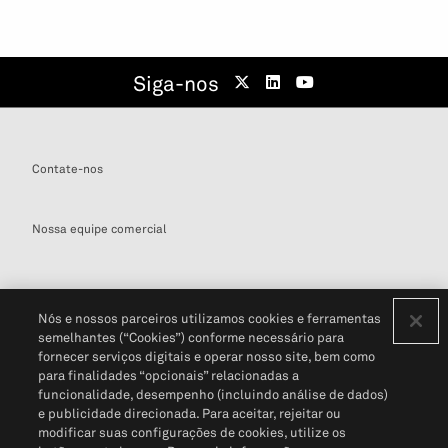
Siga-nos
Contate-nos
Nossa equipe comercial
Nós e nossos parceiros utilizamos cookies e ferramentas
semelhantes (“Cookies”) conforme necessário para
Definições de cookies
fornecer serviços digitais e operar nosso site, bem como
para finalidades “opcionais” relacionadas a
Disclaimers Legais
Termos de Uso
Aviso de Cookies
funcionalidade, desempenho (incluindo análise de dados)
Política de Privacidade
Portal de privacidade do cliente (em inglês)
e publicidade direcionada. Para aceitar, rejeitar ou
Não Venda Minhas Informações Pessoais
© 2026 S&P Global
modificar suas configurações de cookies, utilize os