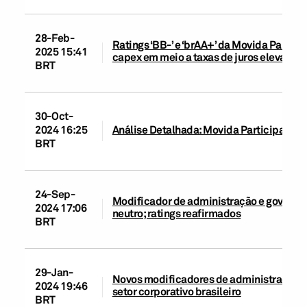
28-Feb-
Ratings ‘BB-’ e ‘brAA+’ da Movida Partic
2025 15:41
capex em meio a taxas de juros elevadas
BRT
30-Oct-
2024 16:25
Análise Detalhada: Movida Participações
BRT
24-Sep-
Modificador de administração e governa
2024 17:06
neutro; ratings reafirmados
BRT
29-Jan-
Novos modificadores de administração e 
2024 19:46
setor corporativo brasileiro
BRT