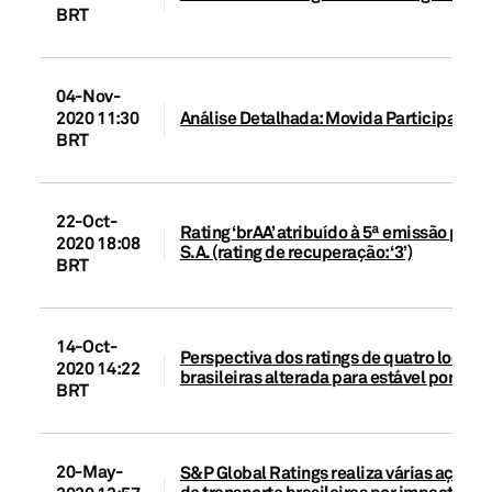
BRT
04-Nov-
2020 11:30
Análise Detalhada: Movida Participações
BRT
22-Oct-
Rating ‘brAA’ atribuído à 5ª emissão pro
2020 18:08
S.A. (rating de recuperação: ‘3’)
BRT
14-Oct-
Perspectiva dos ratings de quatro locado
2020 14:22
brasileiras alterada para estável por d
BRT
20-May-
S&P Global Ratings realiza várias ações 