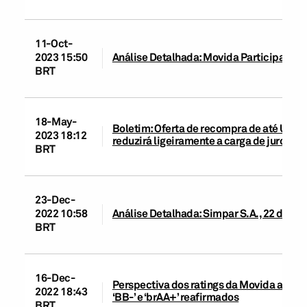
11-Oct-
2023 15:50
Análise Detalhada: Movida Participações 
BRT
18-May-
Boletim: Oferta de recompra de até US$3
2023 18:12
reduzirá ligeiramente a carga de juros d
BRT
23-Dec-
2022 10:58
Análise Detalhada: Simpar S.A., 22 de d
BRT
16-Dec-
Perspectiva dos ratings da Movida alterad
2022 18:43
‘BB-’ e ‘brAA+’ reafirmados
BRT