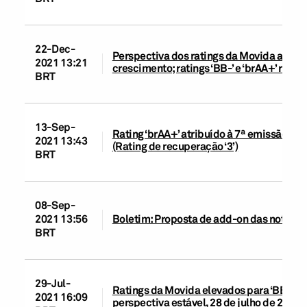
22-Dec-
Perspectiva dos ratings da Movida altera
2021 13:21
crescimento; ratings ‘BB-’ e ‘brAA+’ rea
BRT
13-Sep-
Rating ‘brAA+’ atribuído à 7ª emissão de
2021 13:43
(Rating de recuperação ‘3’)
BRT
08-Sep-
2021 13:56
Boletim: Proposta de add-on das notas 2
BRT
29-Jul-
Ratings da Movida elevados para ‘BB-’ e 
2021 16:09
perspectiva estável, 28 de julho de 2021