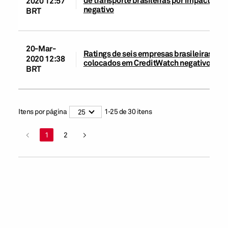
de transporte brasileiras por impacto da
2020 12:57
negativo
BRT
20-Mar-
Ratings de seis empresas brasileiras do s
2020 12:38
colocados em CreditWatch negativo por 
BRT
Itens por página
1
-
25
de
30
itens
25
<
1
2
>