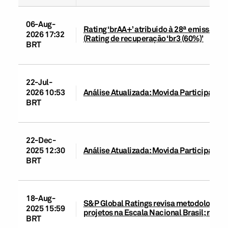
06-Aug-
Rating ‘brAA+’ atribuído à 28ª emissão d
2026 17:32
(Rating de recuperação ‘br3 (60%)’
BRT
22-Jul-
2026 10:53
Análise Atualizada: Movida Participações
BRT
22-Dec-
2025 12:30
Análise Atualizada: Movida Participaçõe
BRT
18-Aug-
S&P Global Ratings revisa metodologias d
2025 15:59
projetos na Escala Nacional Brasil; rati
BRT