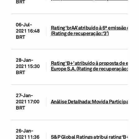
BRT
06-Jul-
Rating ‘brAA’ atribuído à 6ª emissão de 
2021 16:48
(Rating de recuperação: ‘3’)
BRT
28-Jan-
Rating ‘B+’ atribuído à proposta de emis
2021 15:30
Europe S.A. (Rating de recuperação: ‘3’)
BRT
27-Jan-
2021 17:00
Análise Detalhada: Movida Participações
BRT
26-Jan-
2021 11:36
S&P Global Ratings atribui rating ‘B+’ à 