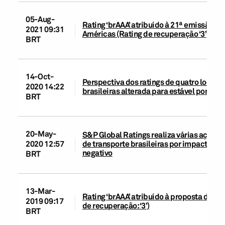
05-Aug-
Rating ‘brAAA’ atribuído à 21ª emissão 
2021 09:31
Américas (Rating de recuperação ‘3’)
BRT
14-Oct-
Perspectiva dos ratings de quatro locado
2020 14:22
brasileiras alterada para estável por d
BRT
20-May-
S&P Global Ratings realiza várias ações 
de transporte brasileiras por impacto da
2020 12:57
negativo
BRT
13-Mar-
Rating ‘brAAA’ atribuído à proposta da 1
2019 09:17
de recuperação: ‘3’)
BRT