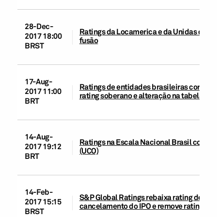
28-Dec-
Ratings da Locamerica e da Unidas colo
2017 18:00
fusão
BRST
17-Aug-
Ratings de entidades brasileiras corporat
2017 11:00
rating soberano e alteração na tabela d
BRT
14-Aug-
Ratings na Escala Nacional Brasil coloca
2017 19:12
(UCO)
BRT
14-Feb-
S&P Global Ratings rebaixa rating de emis
2017 15:15
cancelamento do IPO e remove ratings do
BRST