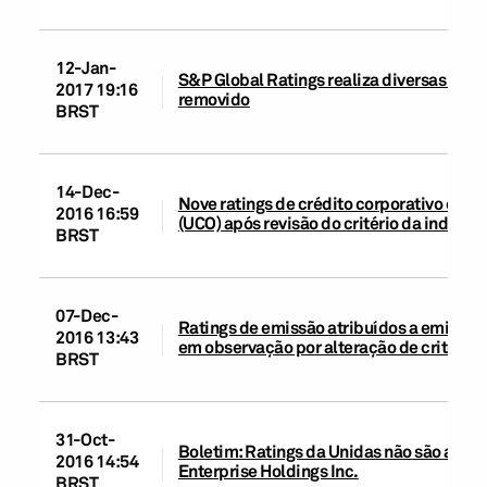
12-Jan-
S&P Global Ratings realiza diversas açõe
2017 19:16
removido
BRST
14-Dec-
Nove ratings de crédito corporativo colo
2016 16:59
(UCO) após revisão do critério da indústr
BRST
07-Dec-
Ratings de emissão atribuídos a emissor
2016 13:43
em observação por alteração de critério 
BRST
31-Oct-
Boletim: Ratings da Unidas não são afet
2016 14:54
Enterprise Holdings Inc.
BRST