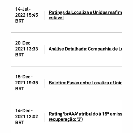
14-Jul-
Ratings da Localiza e Unidas reafirmado
2022 15:45
estável
BRT
20-Dec-
2021 13:33
Análise Detalhada: Companhia de Locaçã
BRT
15-Dec-
2021 19:35
Boletim: Fusão entre Localiza e Unidas 
BRT
14-Dec-
Rating 'brAAA' atribuído à 16ª emissão d
2021 12:02
recuperação: '3')
BRT