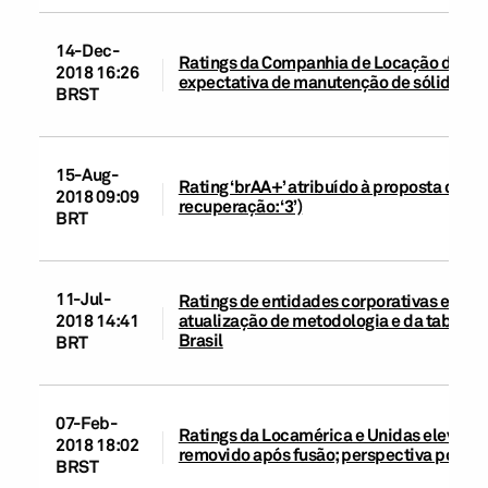
14-Dec-
Ratings da Companhia de Locação das Amé
2018 16:26
expectativa de manutenção de sólida liqu
BRST
15-Aug-
Rating ‘brAA+’ atribuído à proposta de e
2018 09:09
recuperação: ‘3’)
BRT
11-Jul-
Ratings de entidades corporativas e de in
atualização de metodologia e da tabela 
2018 14:41
Brasil
BRT
07-Feb-
Ratings da Locamérica e Unidas elevados 
2018 18:02
removido após fusão; perspectiva positi
BRST