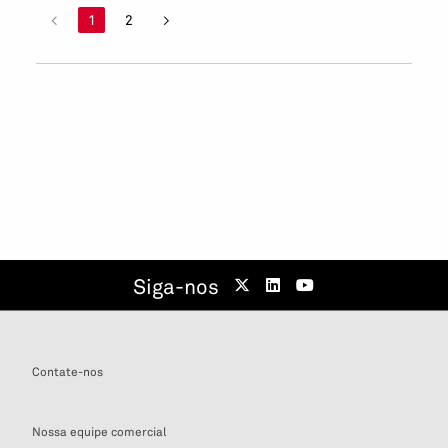
<
1
2
>
Siga-nos
Contate-nos
Nossa equipe comercial