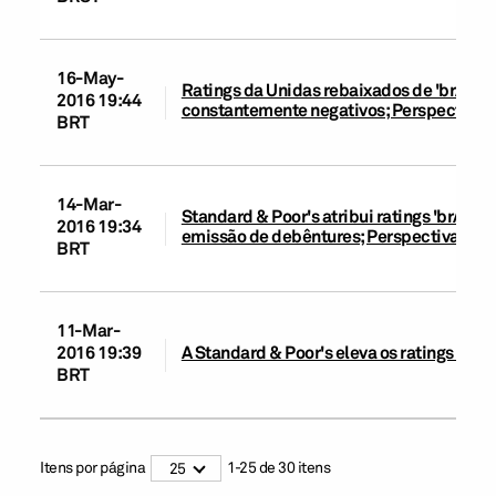
16-May-
Ratings da Unidas rebaixados de 'brAA' par
2016 19:44
constantemente negativos; Perspectiva e
BRT
14-Mar-
Standard & Poor's atribui ratings 'brA' na
2016 19:34
emissão de debêntures; Perspectiva está
BRT
11-Mar-
2016 19:39
A Standard & Poor's eleva os ratings da U
BRT
Itens por página
1
-
25
de
30
itens
25