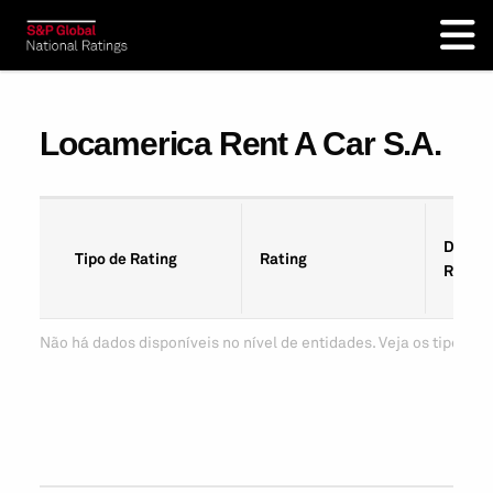
Locamerica Rent A Car S.A.
Data d
Tipo de Rating
Rating
Rating
Não há dados disponíveis no nível de entidades. Veja os tipos de 