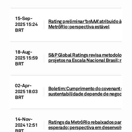
15-Sep-
Rating preliminar ‘brAAA’ atribuído à 10
2025 15:24
MetrôRio; perspectiva estável
BRT
18-Aug-
S&P Global Ratings revisa metodologias d
2025 15:59
projetos na Escala Nacional Brasil; rati
BRT
02-Apr-
Boletim: Cumprimento do covenant em 20
2025 18:03
sustentabilidade depende de negociaçã
BRT
14-Nov-
Ratings da MetrôRio rebaixados para 'brA
2024 12:51
esperado; perspectiva em desenvolvime
BRT