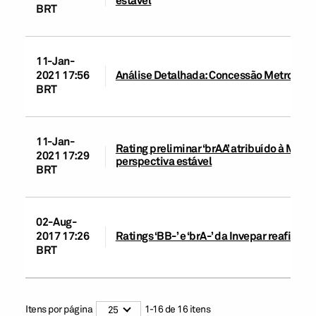
estável
BRT
11-Jan-
2021 17:56
Análise Detalhada: Concessão Metroviária
BRT
11-Jan-
Rating preliminar ‘brAA’ atribuído à Metr
2021 17:29
perspectiva estável
BRT
02-Aug-
2017 17:26
Ratings ‘BB-’ e ‘brA-’ da Invepar reafirma
BRT
Itens por página
1
-
16
de
16
itens
25