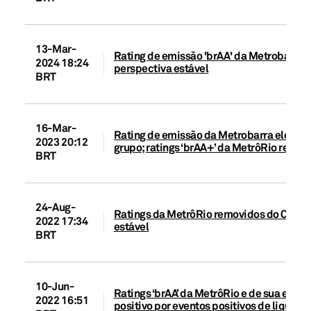
13-Mar-
Rating de emissão 'brAA' da Metrobarra e
2024 18:24
perspectiva estável
BRT
16-Mar-
Rating de emissão da Metrobarra elevado 
2023 20:12
grupo; ratings ‘brAA+’ da MetrôRio reafi
BRT
24-Aug-
Ratings da MetrôRio removidos do Credit
2022 17:34
estável
BRT
10-Jun-
Ratings ‘brAA’ da MetrôRio e de sua emi
2022 16:51
positivo por eventos positivos de liquide