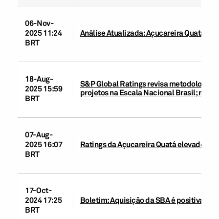
06-Nov-
2025 11:24
Análise Atualizada: Açucareira Quatá S.A
BRT
18-Aug-
S&P Global Ratings revisa metodologias d
2025 15:59
projetos na Escala Nacional Brasil; rati
BRT
07-Aug-
2025 16:07
Ratings da Açucareira Quatá elevados par
BRT
17-Oct-
2024 17:25
Boletim: Aquisição da SBA é positiva para
BRT