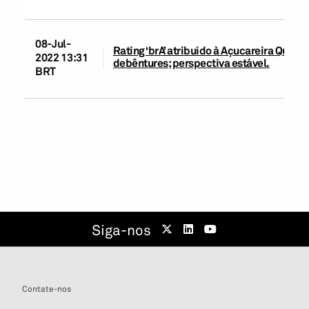
08-Jul-
Rating ‘brA’ atribuído à Açucareira Quatá
2022 13:31
debêntures; perspectiva estável.
BRT
Siga-nos
Contate-nos