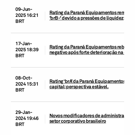
09-Jun-
Rating da Paraná Equipamentos removido
2025 16:21
'brB-' devido a pressões de liquidez; per
BRT
17-Jan-
Rating da Paraná Equipamentos rebaixad
2025 18:39
negativo após forte deterioração na qual
BRT
08-Oct-
Rating ‘brA’ da Paraná Equipamentos S.A.
2024 15:31
capital; perspectiva estável.
BRT
29-Jan-
Novos modificadores de administração e 
2024 19:46
setor corporativo brasileiro
BRT