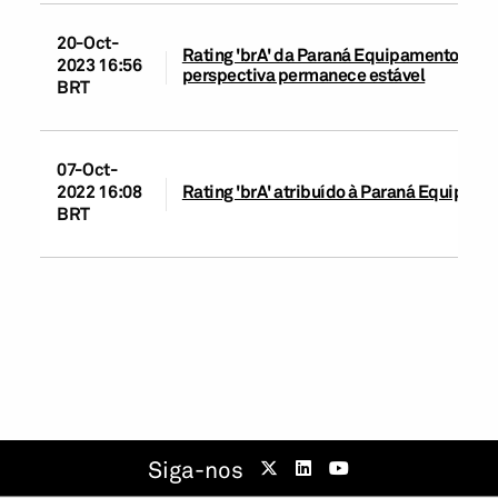
20-Oct-
Rating 'brA' da Paraná Equipamentos S.A
2023 16:56
perspectiva permanece estável
BRT
07-Oct-
2022 16:08
Rating 'brA' atribuído à Paraná Equipame
BRT
Siga-nos