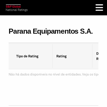
Parana Equipamentos S.A.
Data d
Tipo de Rating
Rating
Rating
Não há dados disponíveis no nível de entidades. Veja os tipos de 