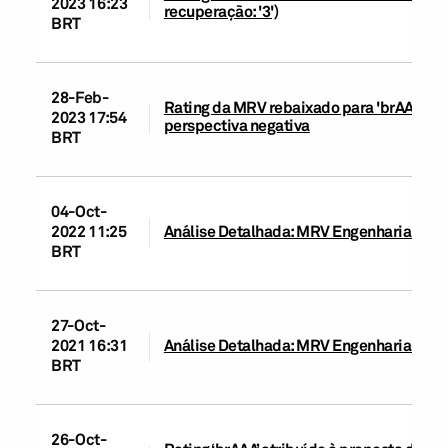
2023 16:23
recuperação: '3')
BRT
28-Feb-
Rating da MRV rebaixado para 'brAA-' por
2023 17:54
perspectiva negativa
BRT
04-Oct-
2022 11:25
Análise Detalhada: MRV Engenharia e Part
BRT
27-Oct-
2021 16:31
Análise Detalhada: MRV Engenharia e Par
BRT
26-Oct-