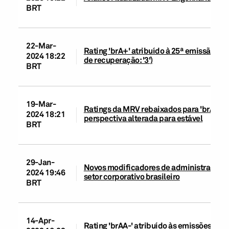
BRT
22-Mar-
Rating 'brA+' atribuído à 25ª emissão d
2024 18:22
de recuperação: '3')
BRT
19-Mar-
Ratings da MRV rebaixados para 'brA+' p
2024 18:21
perspectiva alterada para estável
BRT
29-Jan-
Novos modificadores de administração e 
2024 19:46
setor corporativo brasileiro
BRT
14-Apr-
Rating 'brAA-' atribuído às emissões de