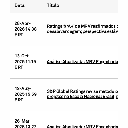
Data
Título
28-Apr-
Ratings ‘brA+’ da MRV reafirmados por m
2026 14:38
desalavancagem; perspectiva estável
BRT
13-Oct-
2025 11:19
Análise Atualizada: MRV Engenharia e Pa
BRT
18-Aug-
S&P Global Ratings revisa metodologias d
2025 15:59
projetos na Escala Nacional Brasil; rati
BRT
26-Mar-
2025 13:22
Análise Atualizada: MRV Engenharia e Pa