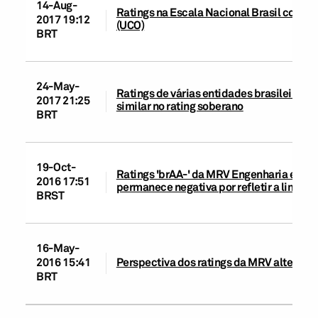
14-Aug-
Ratings na Escala Nacional Brasil coloca
2017 19:12
(UCO)
BRT
24-May-
Ratings de várias entidades brasileiras
2017 21:25
similar no rating soberano
BRT
19-Oct-
Ratings 'brAA-' da MRV Engenharia e Part
2016 17:51
permanece negativa por refletir a limitaç
BRST
16-May-
2016 15:41
Perspectiva dos ratings da MRV alterada 
BRT