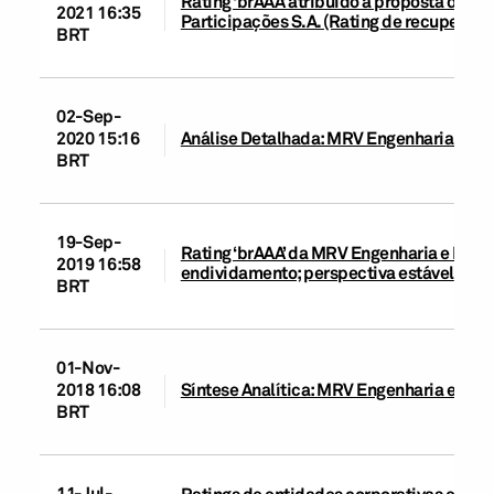
Rating ‘brAAA’ atribuído à proposta da 
2021 16:35
Participações S.A. (Rating de recuperação:
BRT
02-Sep-
2020 15:16
Análise Detalhada: MRV Engenharia e Par
BRT
19-Sep-
Rating ‘brAAA’ da MRV Engenharia e Parti
2019 16:58
endividamento; perspectiva estável
BRT
01-Nov-
2018 16:08
Síntese Analítica: MRV Engenharia e Part
BRT
11-Jul-