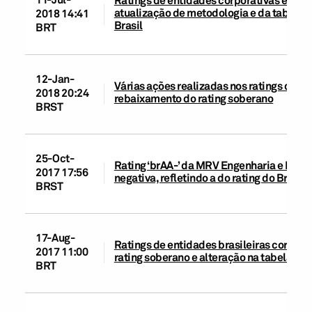
Ratings de entidades corporativas e de in
atualização de metodologia e da tabela 
2018 14:41
Brasil
BRT
12-Jan-
Várias ações realizadas nos ratings das e
2018 20:24
rebaixamento do rating soberano
BRST
25-Oct-
Rating ‘brAA-’ da MRV Engenharia e Parti
2017 17:56
negativa, refletindo a do rating do Brasil
BRST
17-Aug-
Ratings de entidades brasileiras corporat
2017 11:00
rating soberano e alteração na tabela d
BRT