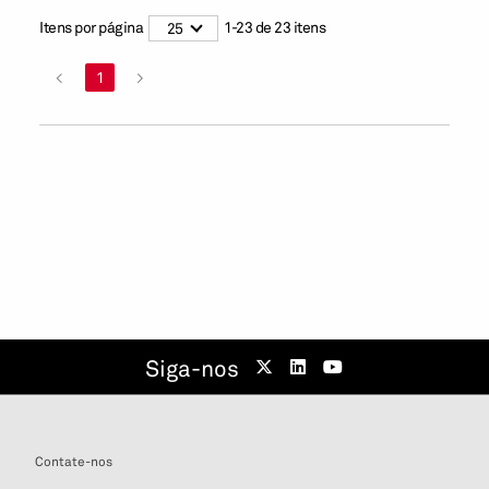
Itens por página
1
-
23
de
23
itens
25
<
1
>
Siga-nos
Contate-nos