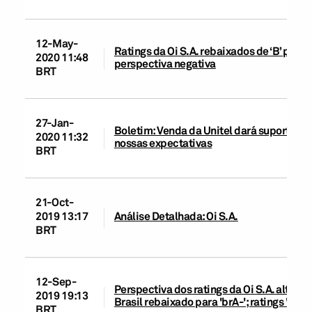
12-May-
Ratings da Oi S.A. rebaixados de ‘B’ para 
2020 11:48
perspectiva negativa
BRT
27-Jan-
Boletim: Venda da Unitel dará suporte a i
2020 11:32
nossas expectativas
BRT
21-Oct-
2019 13:17
Análise Detalhada: Oi S.A.
BRT
12-Sep-
Perspectiva dos ratings da Oi S.A. altera
2019 19:13
Brasil rebaixado para 'brA-'; ratings 'B' 
BRT