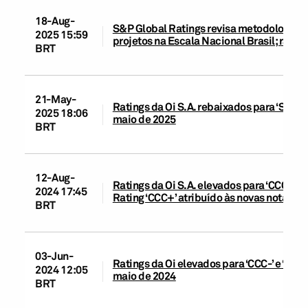
18-Aug-
S&P Global Ratings revisa metodologias d
2025 15:59
projetos na Escala Nacional Brasil; rati
BRT
21-May-
Ratings da Oi S.A. rebaixados para ‘SD’ a
2025 18:06
maio de 2025
BRT
12-Aug-
Ratings da Oi S.A. elevados para ‘CCC’ e ‘
2024 17:45
Rating ‘CCC+’ atribuído às novas notas pri
BRT
03-Jun-
Ratings da Oi elevados para ‘CCC-’ e ‘brC
2024 12:05
maio de 2024
BRT