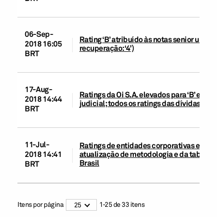
06-Sep-
Rating ‘B’ atribuído às notas senior unsec
2018 16:05
recuperação: ‘4’)
BRT
17-Aug-
Ratings da Oi S.A. elevados para ‘B’ e ‘
2018 14:44
judicial; todos os ratings das dívidas reti
BRT
11-Jul-
Ratings de entidades corporativas e de in
atualização de metodologia e da tabela 
2018 14:41
Brasil
BRT
Itens por página
1
-
25
de
33
itens
25