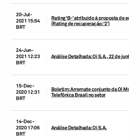
20-Jul-
Rating ‘B-’ atribuído à proposta de emiss
2021 15:54
(Rating de recuperação: ‘2’)
BRT
24-Jun-
2021 12:23
Análise Detalhada: Oi S.A., 22 de junho d
BRT
15-Dec-
Boletim: Arremate conjunto da Oi Móvel e
2020 12:31
Telefônica Brasil no setor
BRT
14-Dec-
2020 17:06
Análise Detalhada: Oi S.A.
BRT