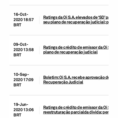
16-Oct-
Ratings da Oi S.A. elevados de ‘SD’ para 
2020 18:57
seu plano de recuperação judicial; persp
BRT
09-Oct-
Ratings de crédito de emissor da Oi S.A. 
2020 13:58
plano de recuperação judicial
BRT
10-Sep-
Boletim: Oi S.A. recebe aprovação dos c
2020 17:09
Recuperação Judicial
BRT
19-Jun-
Ratings de crédito de emissor da Oi S.A. 
2020 13:06
reestruturação parcialda dívida; perspec
BRT