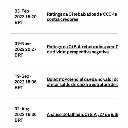
03-Feb-
Ratings da Oi rebaixados de ‘CCC-’ e ‘brCC
2023 15:20
contra credores
BRT
07-Nov-
Ratings da Oi S.A. rebaixados para ‘CCC-’ 
2022 20:27
de dívida; perspectiva negativa
BRT
19-Sep-
Boletim: Potencial queda no valor do aj
2022 18:08
afetar saldo de caixa e estrutura de capit
BRT
02-Aug-
2022 16:36
Análise Detalhada: Oi S.A., 27 de julho de
BRT