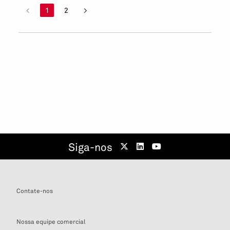
<
1
2
>
Siga-nos
Contate-nos
Nossa equipe comercial