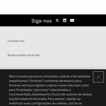
Siga-nos
Contate-nos
Nossa equipe comercial
Nós e nossos parceiros utilizamos cookies e ferramentas
semelhantes (“Cookies”) conforme necessário para
Definições de cookies
fornecer serviços digitais e operar nosso site, bem como
para finalidades “opcionais” relacionadas a
Disclaimers Legais
Termos de Uso
Aviso de Cookies
funcionalidade, desempenho (incluindo análise de dados)
Política de Privacidade
Portal de privacidade do cliente (em inglês)
e publicidade direcionada. Para aceitar, rejeitar ou
Não Venda Minhas Informações Pessoais
© 2026 S&P Global
modificar suas configurações de cookies, utilize os