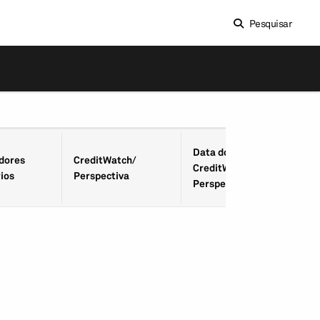
Pesquisar
Data do
­dores
CreditWatch/
CreditWatch/
ios
Perspectiva
Perspectiva