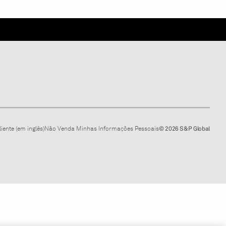
iente (em inglês)
Não Venda Minhas Informações Pessoais
© 2026 S&P Global