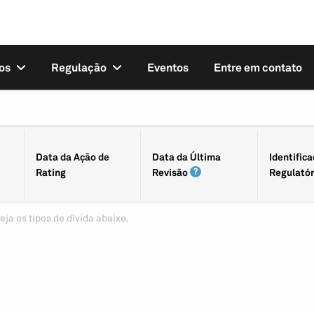
os
Regulação
Eventos
Entre em contato
Data da Ação de
Data da Última
Identifica
Rating
Revisão
Regulatór
eja os tipos de dívida abaixo.