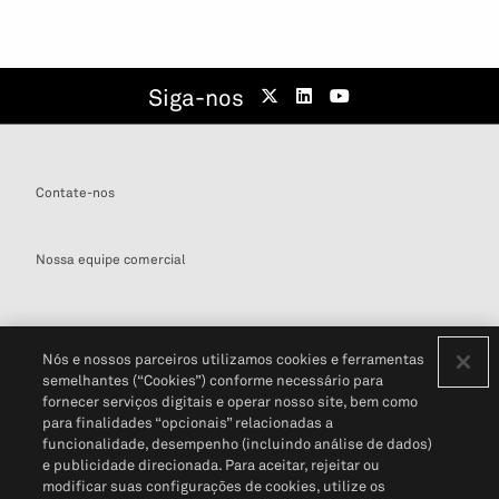
Siga-nos
Contate-nos
Nossa equipe comercial
Nós e nossos parceiros utilizamos cookies e ferramentas
semelhantes (“Cookies”) conforme necessário para
Definições de cookies
fornecer serviços digitais e operar nosso site, bem como
para finalidades “opcionais” relacionadas a
Disclaimers Legais
Termos de Uso
Aviso de Cookies
funcionalidade, desempenho (incluindo análise de dados)
Política de Privacidade
Portal de privacidade do cliente (em inglês)
e publicidade direcionada. Para aceitar, rejeitar ou
Não Venda Minhas Informações Pessoais
© 2026 S&P Global
modificar suas configurações de cookies, utilize os