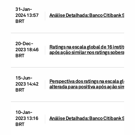
31-Jan-
2024 13:57
Análise Detalhada: Banco Citibank S.A., 2
BRT
20-Dec-
Ratings na escala global de 16 instituiçõe
2023 18:46
após ação similar nos ratings soberanos;
BRT
15-Jun-
Perspectiva dos ratings na escala global d
2023 14:42
alterada para positiva após ação similar 
BRT
10-Jan-
2023 13:16
Análise Detalhada: Banco Citibank S.A., 6
BRT