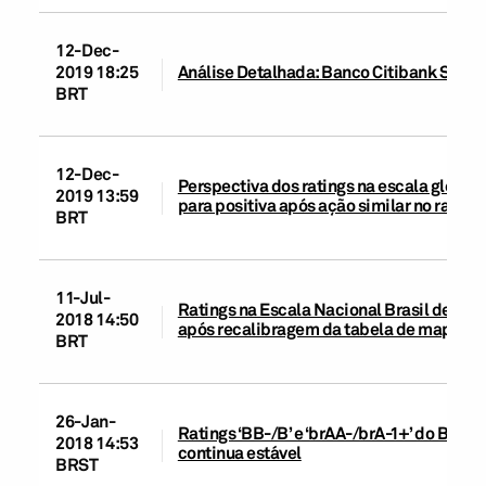
12-Dec-
2019 18:25
Análise Detalhada: Banco Citibank S.A.
BRT
12-Dec-
Perspectiva dos ratings na escala global 
2019 13:59
para positiva após ação similar no rating
BRT
11-Jul-
Ratings na Escala Nacional Brasil de 47 
2018 14:50
após recalibragem da tabela de mapeam
BRT
26-Jan-
Ratings ‘BB-/B’ e ‘brAA-/brA-1+’ do Banco
2018 14:53
continua estável
BRST