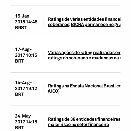
15-Jan-
Ratings de várias entidades financeiras b
2018 14:45
soberanos; BICRA permanece no grupo ‘6
BRST
17-Aug-
Várias ações de rating realizadas em ent
2017 10:15
ratings do soberano e mudanças na metod
BRT
14-Aug-
Ratings na Escala Nacional Brasil coloca
2017 19:12
(UCO)
BRT
24-May-
Ratings de 38 entidades financeiras bras
2017 14:15
maior risco no setor financeiro
BRT