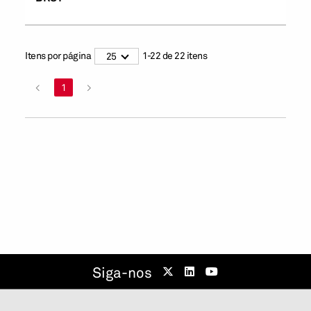
Itens por página
1
-
22
de
22
itens
25
<
1
>
Siga-nos