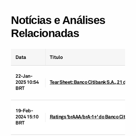
Notícias e Análises
Relacionadas
Data
Título
22-Jan-
2025 10:54
Tear Sheet: Banco Citibank S.A., 21 de ja
BRT
19-Feb-
2024 15:10
Ratings 'brAAA/brA-1+' do Banco Citibank
BRT