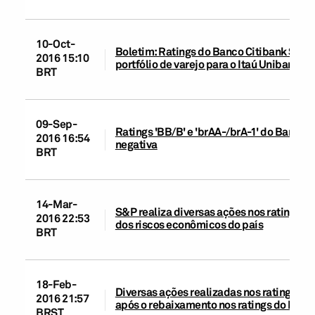
10-Oct-
Boletim: Ratings do Banco Citibank S.A. 
2016 15:10
portfólio de varejo para o Itaú Unibanco S
BRT
09-Sep-
Ratings 'BB/B' e 'brAA-/brA-1' do Banco 
2016 16:54
negativa
BRT
14-Mar-
S&P realiza diversas ações nos ratings de
2016 22:53
dos riscos econômicos do país
BRT
18-Feb-
Diversas ações realizadas nos ratings de 
2016 21:57
após o rebaixamento nos ratings do Brasi
BRST