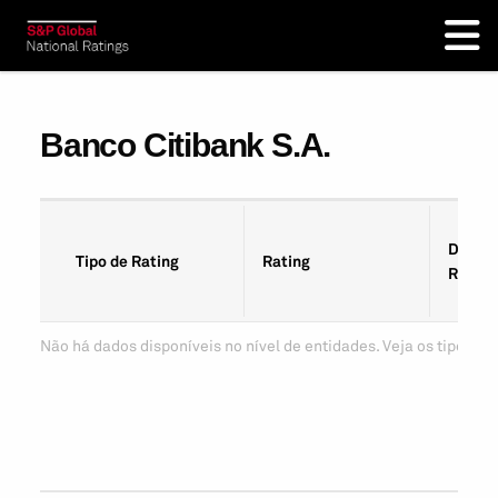
Banco Citibank S.A.
Data d
Tipo de Rating
Rating
Rating
Não há dados disponíveis no nível de entidades. Veja os tipos de 