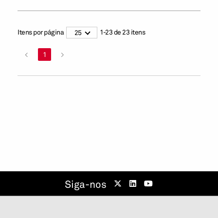
Itens por página
1
-
23
de
23
itens
25
<
1
>
Siga-nos