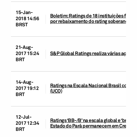
15-Jan-
Boletim: Ratings de 18 instituições finan
2018 14:56
por rebaixamento do rating soberano do B
BRST
21-Aug-
2017 15:24
S&P Global Ratings realiza várias ações n
BRT
14-Aug-
Ratings na Escala Nacional Brasil coloca
2017 19:12
(UCO)
BRT
12-Jul-
Ratings ‘BB-/B’ na escala global e ‘brA/b
2017 12:34
Estado do Pará permanecem em CreditW
BRT