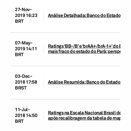
27-Nov-
2019 16:23
Análise Detalhada: Banco do Estado do Pa
BRT
07-May-
Ratings ‘BB-/B’ e ‘brAA+/brA-1+’ do Ban
2019 14:11
mais fraco do estado do Pará; perspectiv
BRT
03-Dec-
2018 17:58
Análise Resumida: Banco do Estado do Pa
BRST
11-Jul-
Ratings na Escala Nacional Brasil de 47 
2018 14:50
após recalibragem da tabela de mapeam
BRT