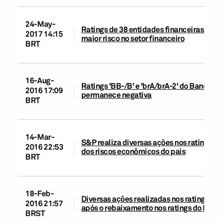
24-May-
Ratings de 38 entidades financeiras bras
2017 14:15
maior risco no setor financeiro
BRT
16-Aug-
Ratings 'BB-/B' e 'brA/brA-2' do Banco d
2016 17:09
permanece negativa
BRT
14-Mar-
S&P realiza diversas ações nos ratings de
2016 22:53
dos riscos econômicos do país
BRT
18-Feb-
Diversas ações realizadas nos ratings de 
2016 21:57
após o rebaixamento nos ratings do Brasi
BRST