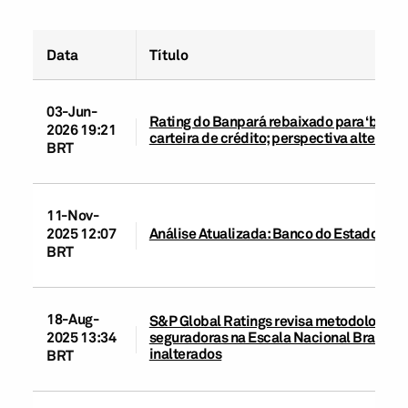
Data
Título
03-Jun-
Rating do Banpará rebaixado para ‘brAA’ 
2026 19:21
carteira de crédito; perspectiva alterada
BRT
11-Nov-
2025 12:07
Análise Atualizada: Banco do Estado do P
BRT
18-Aug-
S&P Global Ratings revisa metodologias d
seguradoras na Escala Nacional Brasil; 
2025 13:34
inalterados
BRT