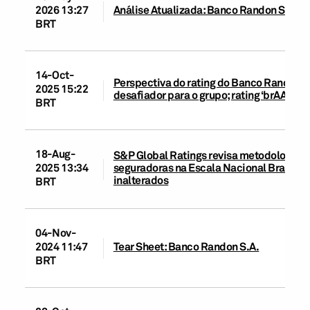
2026 13:27
Análise Atualizada: Banco Randon S.A.
BRT
14-Oct-
Perspectiva do rating do Banco Randon S.
2025 15:22
desafiador para o grupo; rating ‘brAA+’ r
BRT
18-Aug-
S&P Global Ratings revisa metodologias d
seguradoras na Escala Nacional Brasil; 
2025 13:34
inalterados
BRT
04-Nov-
2024 11:47
Tear Sheet: Banco Randon S.A.
BRT