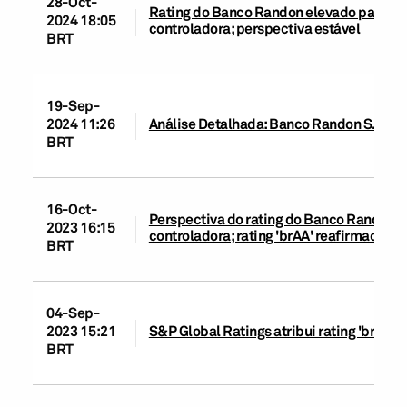
28-Oct-
Rating do Banco Randon elevado para ‘brA
2024 18:05
controladora; perspectiva estável
BRT
19-Sep-
2024 11:26
Análise Detalhada: Banco Randon S.A.
BRT
16-Oct-
Perspectiva do rating do Banco Randon S.
2023 16:15
controladora; rating 'brAA' reafirmado
BRT
04-Sep-
2023 15:21
S&P Global Ratings atribui rating 'brAA' 
BRT