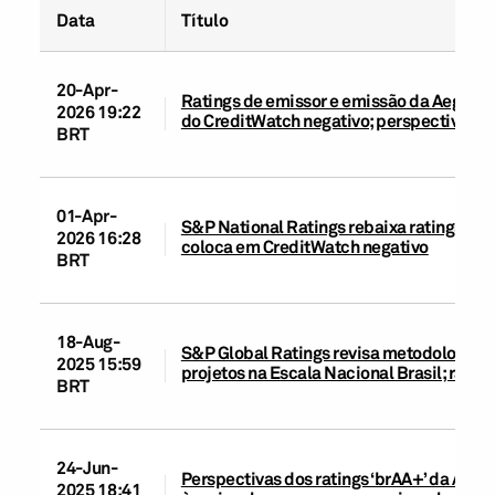
Data
Título
20-Apr-
Ratings de emissor e emissão da Aegea e
2026 19:22
do CreditWatch negativo; perspectiva ne
BRT
01-Apr-
S&P National Ratings rebaixa ratings de 
2026 16:28
coloca em CreditWatch negativo
BRT
18-Aug-
S&P Global Ratings revisa metodologias d
2025 15:59
projetos na Escala Nacional Brasil; rati
BRT
24-Jun-
Perspectivas dos ratings ‘brAA+’ da Aege
2025 18:41