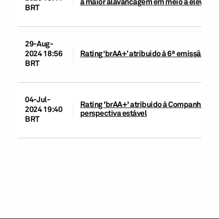
à maior alavancagem em meio a elevadas 
BRT
29-Aug-
2024 18:56
Rating ‘brAA+’ atribuído à 6ª emissão de
BRT
04-Jul-
Rating 'brAA+' atribuído à Companhia R
2024 19:40
perspectiva estável
BRT