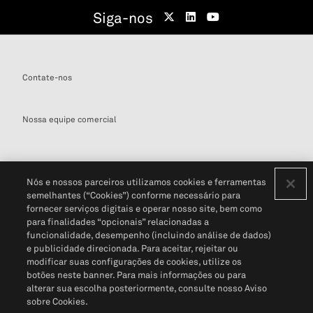
Siga-nos
Contate-nos
Nossa equipe comercial
Nós e nossos parceiros utilizamos cookies e ferramentas
semelhantes (“Cookies”) conforme necessário para
Definições de cookies
fornecer serviços digitais e operar nosso site, bem como
para finalidades “opcionais” relacionadas a
Disclaimers Legais
Termos de Uso
Aviso de Cookies
funcionalidade, desempenho (incluindo análise de dados)
Política de Privacidade
Portal de privacidade do cliente (em inglês)
e publicidade direcionada. Para aceitar, rejeitar ou
Não Venda Minhas Informações Pessoais
© 2026 S&P Global
modificar suas configurações de cookies, utilize os
botões neste banner. Para mais informações ou para
alterar sua escolha posteriormente, consulte nosso Aviso
sobre Cookies.