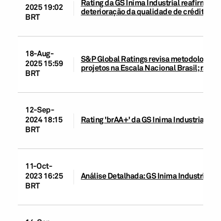
Rating da GS Inima Industrial reafirmad
2025 19:02
deterioração da qualidade de crédito d
BRT
18-Aug-
S&P Global Ratings revisa metodologias d
2025 15:59
projetos na Escala Nacional Brasil; rati
BRT
12-Sep-
2024 18:15
Rating 'brAA+' da GS Inima Industrial re
BRT
11-Oct-
2023 16:25
Análise Detalhada: GS Inima Industrial S.
BRT