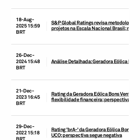
18-Aug-
S&P Global Ratings revisa metodologias d
2025 15:59
projetos na Escala Nacional Brasil; rati
BRT
26-Dec-
2024 15:48
Análise Detalhada: Geradora Eólica Bons V
BRT
21-Dec-
Rating da Geradora Eólica Bons Ventos da
2023 16:45
flexibilidade financeira; perspectiva neg
BRT
29-Dec-
Rating 'brA-' da Geradora Eólica Bons Ven
2022 15:18
UCO; perspectiva segue negativa
BRT