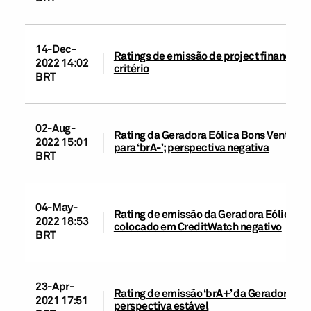
14-Dec-
Ratings de emissão de project finance c
2022 14:02
critério
BRT
02-Aug-
Rating da Geradora Eólica Bons Ventos d
2022 15:01
para ‘brA-’; perspectiva negativa
BRT
04-May-
Rating de emissão da Geradora Eólica Bon
2022 18:53
colocado em CreditWatch negativo
BRT
23-Apr-
Rating de emissão ‘brA+’ da Geradora Eól
2021 17:51
perspectiva estável