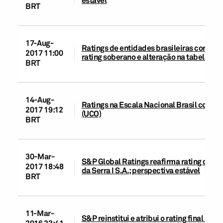
estável
BRT
17-Aug-
Ratings de entidades brasileiras corporat
2017 11:00
rating soberano e alteração na tabela d
BRT
14-Aug-
Ratings na Escala Nacional Brasil coloca
2017 19:12
(UCO)
BRT
30-Mar-
S&P Global Ratings reafirma rating de e
2017 18:48
da Serra I S.A.; perspectiva estável
BRT
11-Mar-
S&P reinstitui e atribui o rating final 'b
2016 23:41