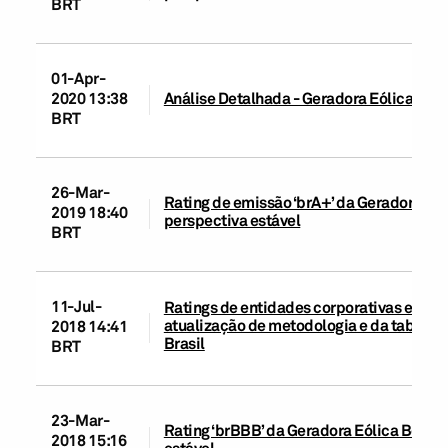
BRT
01-Apr-
2020 13:38
Análise Detalhada - Geradora Eólica Bons 
BRT
26-Mar-
Rating de emissão ‘brA+’ da Geradora Eóli
2019 18:40
perspectiva estável
BRT
11-Jul-
Ratings de entidades corporativas e de in
atualização de metodologia e da tabela 
2018 14:41
Brasil
BRT
23-Mar-
Rating ‘brBBB’ da Geradora Eólica Bons Ve
2018 15:16