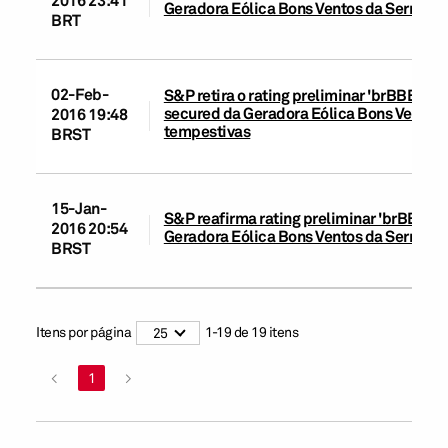
Geradora Eólica Bons Ventos da Serra I
BRT
02-Feb-
S&P retira o rating preliminar 'brBBB-' a
secured da Geradora Eólica Bons Ventos da
2016 19:48
tempestivas
BRST
15-Jan-
S&P reafirma rating preliminar 'brBBB-'
2016 20:54
Geradora Eólica Bons Ventos da Serra I
BRST
Itens por página
1
-
19
de
19
itens
25
<
1
>