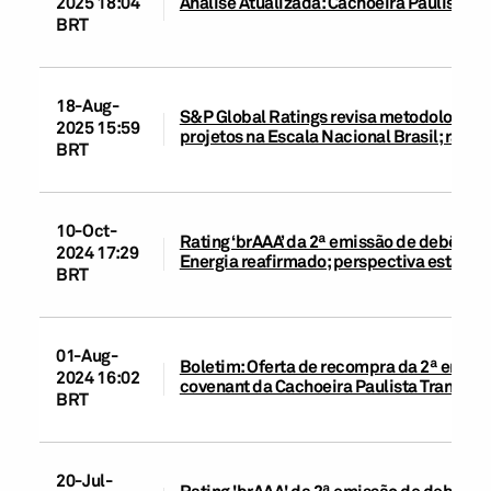
2025 18:04
Análise Atualizada: Cachoeira Paulista T
BRT
18-Aug-
S&P Global Ratings revisa metodologias d
2025 15:59
projetos na Escala Nacional Brasil; rati
BRT
10-Oct-
Rating ‘brAAA’ da 2ª emissão de debêntur
2024 17:29
Energia reafirmado; perspectiva estável.
BRT
01-Aug-
Boletim: Oferta de recompra da 2ª emissã
2024 16:02
covenant da Cachoeira Paulista Transmis
BRT
20-Jul-