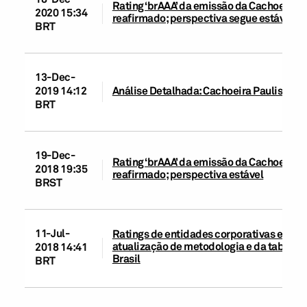
Rating ‘brAAA’ da emissão da Cachoeira P
2020 15:34
reafirmado; perspectiva segue estável
BRT
13-Dec-
2019 14:12
Análise Detalhada: Cachoeira Paulista Tr
BRT
19-Dec-
Rating ‘brAAA’ da emissão da Cachoeira P
2018 19:35
reafirmado; perspectiva estável
BRST
11-Jul-
Ratings de entidades corporativas e de in
atualização de metodologia e da tabela 
2018 14:41
Brasil
BRT