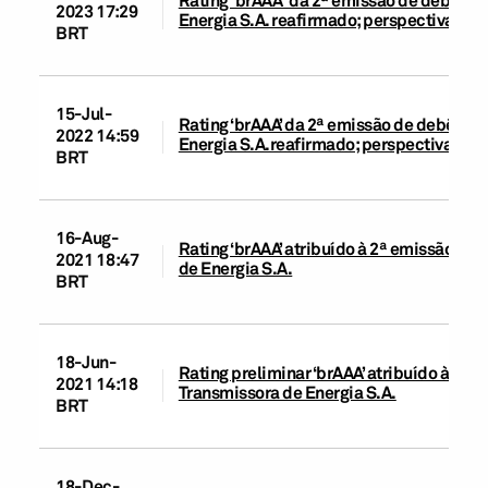
Rating 'brAAA' da 2ª emissão de debêntu
2023 17:29
Energia S.A. reafirmado; perspectiva est
BRT
15-Jul-
Rating ‘brAAA’ da 2ª emissão de debêntur
2022 14:59
Energia S.A.reafirmado; perspectiva está
BRT
16-Aug-
Rating ‘brAAA’ atribuído à 2ª emissão de
2021 18:47
de Energia S.A.
BRT
18-Jun-
Rating preliminar ‘brAAA’ atribuído à 2ª
2021 14:18
Transmissora de Energia S.A.
BRT
18-Dec-