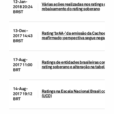
12-Jan-
Várias ações realizadas nos ratings das e
2018 20:24
rebaixamento do rating soberano
BRST
13-Dec-
Rating ‘brAA-’ da emissão da Cachoeira P
2017 14:43
reafirmado; perspectiva segue negativa
BRST
17-Aug-
Ratings de entidades brasileiras corporat
2017 11:00
rating soberano e alteração na tabela d
BRT
14-Aug-
Ratings na Escala Nacional Brasil coloca
2017 19:12
(UCO)
BRT