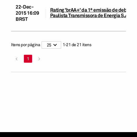
22-Dec-
Rating 'brAA+' da 1ª emissão de debêntu
2015 16:09
Paulista Transmissora de Energia S.A. re
BRST
Itens por página
1
-
21
de
21
itens
25
<
1
>