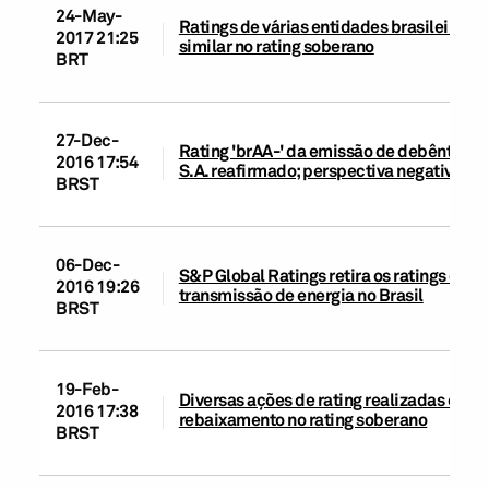
24-May-
Ratings de várias entidades brasileiras
2017 21:25
similar no rating soberano
BRT
27-Dec-
Rating 'brAA-' da emissão de debêntures
2016 17:54
S.A. reafirmado; perspectiva negativa
BRST
06-Dec-
S&P Global Ratings retira os ratings de r
2016 19:26
transmissão de energia no Brasil
BRST
19-Feb-
Diversas ações de rating realizadas em 2
2016 17:38
rebaixamento no rating soberano
BRST