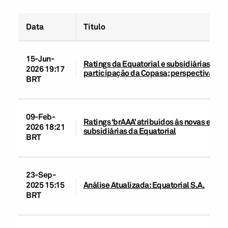
Data
Título
15-Jun-
Ratings da Equatorial e subsidiárias rea
2026 19:17
participação da Copasa; perspectiva est
BRT
09-Feb-
Ratings ‘brAAA’ atribuídos às novas emis
2026 18:21
subsidiárias da Equatorial
BRT
23-Sep-
2025 15:15
Análise Atualizada: Equatorial S.A.
BRT