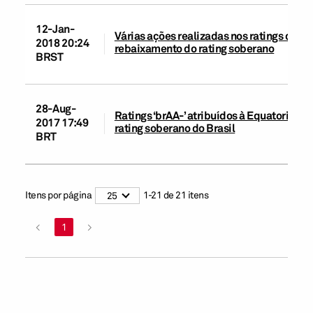
12-Jan-
Várias ações realizadas nos ratings das e
2018 20:24
rebaixamento do rating soberano
BRST
28-Aug-
Ratings ‘brAA-’ atribuídos à Equatorial e 
2017 17:49
rating soberano do Brasil
BRT
Itens por página
1
-
21
de
21
itens
25
<
1
>