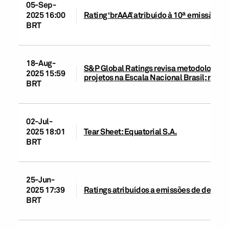
05-Sep-
2025 16:00
Rating ‘brAAA’ atribuído à 10ª emissão d
BRT
18-Aug-
S&P Global Ratings revisa metodologias d
2025 15:59
projetos na Escala Nacional Brasil; rati
BRT
02-Jul-
2025 18:01
Tear Sheet: Equatorial S.A.
BRT
25-Jun-
2025 17:39
Ratings atribuídos a emissões de debêntu
BRT