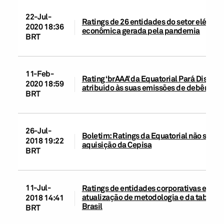
22-Jul-
Ratings de 26 entidades do setor elétrico
2020 18:36
econômica gerada pela pandemia
BRT
11-Feb-
Rating ‘brAAA’ da Equatorial Pará Distribu
2020 18:59
atribuído às suas emissões de debêntures
BRT
26-Jul-
Boletim: Ratings da Equatorial não são 
2018 19:22
aquisição da Cepisa
BRT
11-Jul-
Ratings de entidades corporativas e de in
atualização de metodologia e da tabela 
2018 14:41
Brasil
BRT