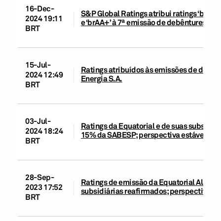
16-Dec-
S&P Global Ratings atribui ratings ‘brAAA
2024 19:11
e ‘brAA+’ à 7ª emissão de debêntures da
BRT
15-Jul-
Ratings atribuídos às emissões de debên
2024 12:49
Energia S.A.
BRT
03-Jul-
Ratings da Equatorial e de suas subsidiá
2024 18:24
15% da SABESP; perspectiva estável
BRT
28-Sep-
Ratings de emissão da Equatorial Alagoas 
2023 17:52
subsidiárias reafirmados; perspectiva es
BRT