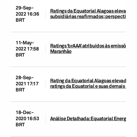
29-Sep-
Ratings da Equatorial Alagoas elevados pa
2022 16:36
subsidiárias reafirmados; perspectiva es
BRT
11-May-
Ratings ‘brAAA’ atribuídos às emissões d
2022 17:58
Maranhão
BRT
28-Sep-
Rating da Equatorial Alagoas elevado para
2021 17:17
ratings da Equatorial e suas demais subs
BRT
18-Dec-
2020 16:53
Análise Detalhada: Equatorial Energia S.
BRT