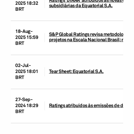
Ratings 'brAAA' atribuídos às novas emi
2025 18:32
subsidiárias da Equatorial S.A.
BRT
18-Aug-
S&P Global Ratings revisa metodologias d
2025 15:59
projetos na Escala Nacional Brasil; rati
BRT
02-Jul-
2025 18:01
Tear Sheet: Equatorial S.A.
BRT
27-Sep-
2024 18:29
Ratings atribuídos às emissões de debênt
BRT