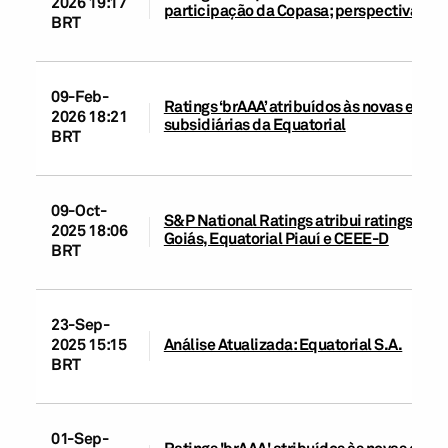
2026 19:17
participação da Copasa; perspectiva est
BRT
09-Feb-
Ratings ‘brAAA’ atribuídos às novas emis
2026 18:21
subsidiárias da Equatorial
BRT
09-Oct-
S&P National Ratings atribui ratings às 
2025 18:06
Goiás, Equatorial Piauí e CEEE-D
BRT
23-Sep-
2025 15:15
Análise Atualizada: Equatorial S.A.
BRT
01-Sep-