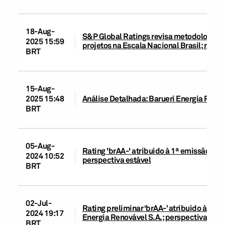
18-Aug-
S&P Global Ratings revisa metodologias d
2025 15:59
projetos na Escala Nacional Brasil; rati
BRT
15-Aug-
2025 15:48
Análise Detalhada: Barueri Energia Renov
BRT
05-Aug-
Rating 'brAA-' atribuído à 1ª emissão de 
2024 10:52
perspectiva estável
BRT
02-Jul-
Rating preliminar ‘brAA-’ atribuído à 1ª
2024 19:17
Energia Renovável S.A.; perspectiva está
BRT