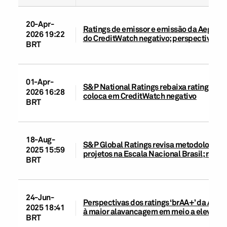
20-Apr-
Ratings de emissor e emissão da Aegea e
2026 19:22
do CreditWatch negativo; perspectiva ne
BRT
01-Apr-
S&P National Ratings rebaixa ratings de 
2026 16:28
coloca em CreditWatch negativo
BRT
18-Aug-
S&P Global Ratings revisa metodologias d
2025 15:59
projetos na Escala Nacional Brasil; rati
BRT
24-Jun-
Perspectivas dos ratings ‘brAA+’ da Aege
2025 18:41
à maior alavancagem em meio a elevadas 
BRT