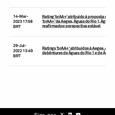
14-Mar-
Rating ‘brAA+’ atribuído à proposta de 1
‘brAA+’ da Aegea, Águas do Rio 1, Águas 
2023 17:58
reafirmados; perspectiva estável
BRT
29-Jul-
Ratings 'brAA+' atribuídos à Aegea, Águas
2022 13:49
debêntures de Águas do Rio 1 e de Águas 
BRT
Siga-nos