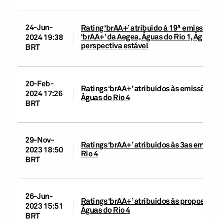
24-Jun-
Rating ‘brAA+’ atribuído à 19ª emissão d
‘brAA+’ da Aegea, Águas do Rio 1, Águas 
2024 19:38
perspectiva estável
BRT
20-Feb-
Ratings ‘brAA+’ atribuídos às emissões d
2024 17:26
Águas do Rio 4
BRT
29-Nov-
Ratings ‘brAA+’ atribuídos às 3as emissõ
2023 18:50
Rio 4
BRT
26-Jun-
Ratings ‘brAA+’ atribuídos às propostas 
2023 15:51
Águas do Rio 4
BRT