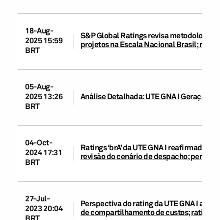
18-Aug-
S&P Global Ratings revisa metodologias d
2025 15:59
projetos na Escala Nacional Brasil; rati
BRT
05-Aug-
2025 13:26
Análise Detalhada: UTE GNA I Geração de
BRT
04-Oct-
Ratings ‘brA’ da UTE GNA I reafirmados a
2024 17:31
revisão do cenário de despacho; perspect
BRT
27-Jul-
Perspectiva do rating da UTE GNA I alter
2023 20:04
de compartilhamento de custos; rating 'b
BRT