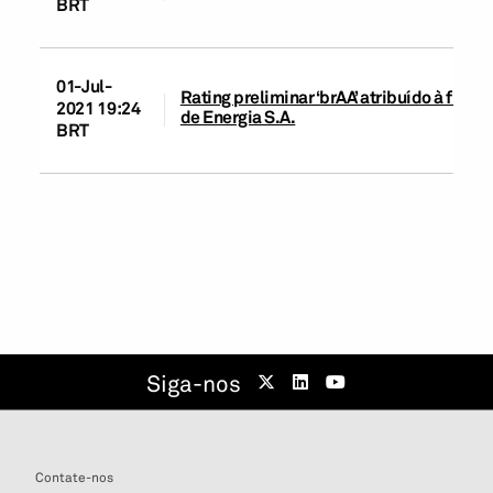
BRT
01-Jul-
Rating preliminar ‘brAA’ atribuído à fut
2021 19:24
de Energia S.A.
BRT
Siga-nos
Contate-nos