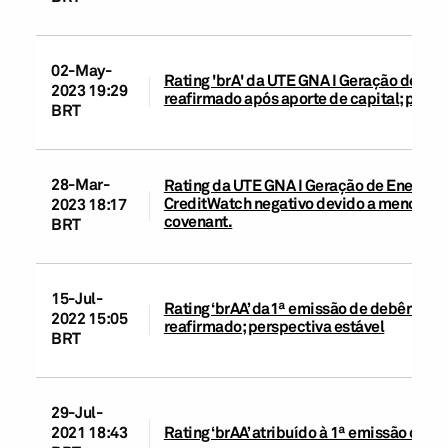
02-May-
Rating 'brA' da UTE GNA I Geração de Ene
2023 19:29
reafirmado após aporte de capital; persp
BRT
28-Mar-
Rating da UTE GNA I Geração de Energia S
CreditWatch negativo devido a menor fol
2023 18:17
covenant.
BRT
15-Jul-
Rating ‘brAA’ da1ª emissão de debêntures
2022 15:05
reafirmado; perspectiva estável
BRT
29-Jul-
2021 18:43
Rating ‘brAA’ atribuído à 1ª emissão de 