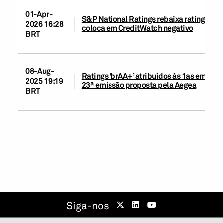
01-Apr-
S&P National Ratings rebaixa ratings de 
2026 16:28
coloca em CreditWatch negativo
BRT
08-Aug-
Ratings ‘brAA+’ atribuídos às 1as emissõe
2025 19:19
23ª emissão proposta pela Aegea
BRT
Siga-nos