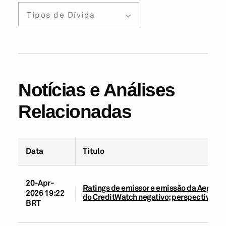
Tipos de Dívida
Notícias e Análises
Relacionadas
Data
Título
20-Apr-
Ratings de emissor e emissão da Aegea e
2026 19:22
do CreditWatch negativo; perspectiva ne
BRT