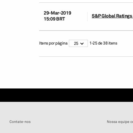
29-Mar-2019
S&P Global Ratings a
15:09 BRT
Itens por página
1
-
25
de
38
itens
25
Contate-nos
Nossa equipe c