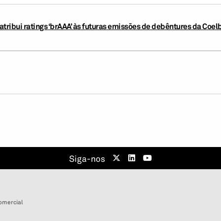
tribui ratings ‘brAAA’ às futuras emissões de debêntures da Coel
Siga-nos
omercial