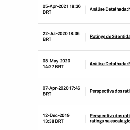
05-Apr-2021 18:36
Análise Detalhada: 
BRT
22-Jul-2020 18:36
Ratings de 26 entid
BRT
08-May-2020
Análise Detalhada: 
14:27 BRT
07-Apr-2020 17:46
Perspectiva dos rat
BRT
12-Dec-2019
Perspectiva dos rati
ratings na escala gl
13:38 BRT