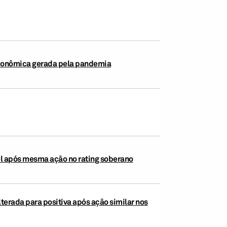
 econômica gerada pela pandemia
vel após mesma ação no rating soberano
lterada para positiva após ação similar nos