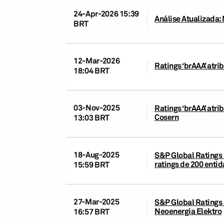
24-Apr-2026 15:39
Análise Atualizada:
BRT
12-Mar-2026
Ratings ‘brAAA’ atr
18:04 BRT
03-Nov-2025
Ratings ‘brAAA’ atr
Cosern
13:03 BRT
18-Aug-2025
S&P Global Ratings 
ratings de 200 ent
15:59 BRT
27-Mar-2025
S&P Global Ratings 
Neoenergia Elektro
16:57 BRT