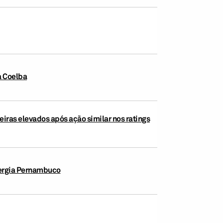
a Coelba
leiras elevados após ação similar nos ratings
nergia Pernambuco