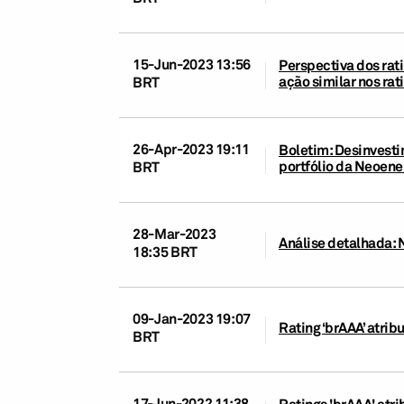
15-Jun-2023 13:56
Perspectiva dos rati
ação similar nos ra
BRT
26-Apr-2023 19:11
Boletim: Desinvesti
portfólio da Neoene
BRT
28-Mar-2023
Análise detalhada: 
18:35 BRT
09-Jan-2023 19:07
Rating ‘brAAA’ atri
BRT
17-Jun-2022 11:38
Ratings 'brAAA' atri