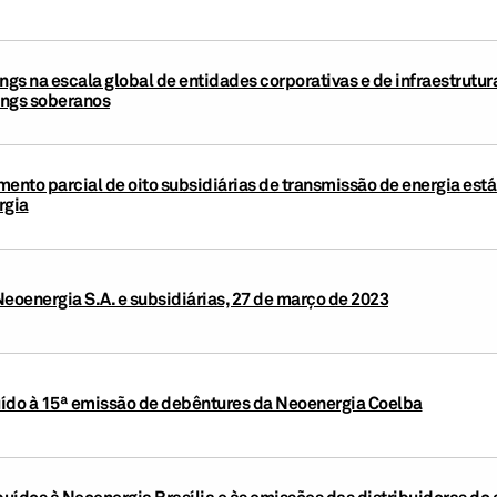
ngs na escala global de entidades corporativas e de infraestrutura
tings soberanos
mento parcial de oito subsidiárias de transmissão de energia está
rgia
Neoenergia S.A. e subsidiárias, 27 de março de 2023
buído à 15ª emissão de debêntures da Neoenergia Coelba
buídos à Neoenergia Brasília e às emissões das distribuidoras do 