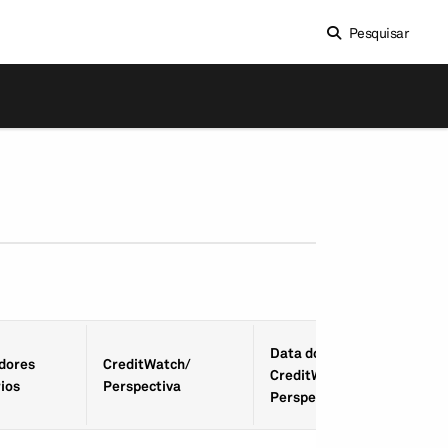
Pesquisar
Data do
­dores
CreditWatch/
CreditWatch/
ios
Perspectiva
Perspectiva