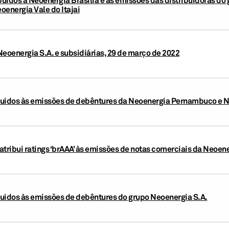
oenergia Vale do Itajaí
Neoenergia S.A. e subsidiárias, 29 de março de 2022
ibuídos às emissões de debêntures da Neoenergia Pernambuco e 
atribui ratings ‘brAAA’ às emissões de notas comerciais da Neo
ibuídos às emissões de debêntures do grupo Neoenergia S.A.