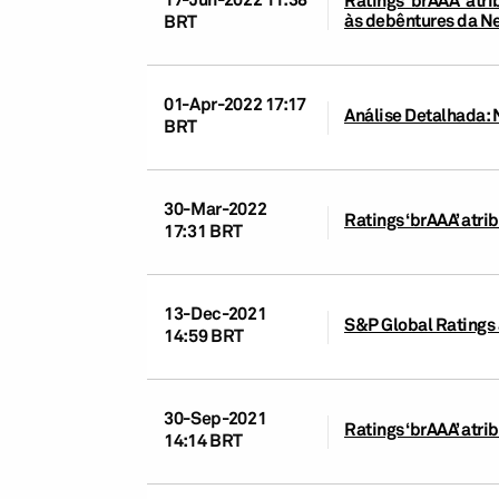
às debêntures da Ne
BRT
01-Apr-2022 17:17
Análise Detalhada: 
BRT
30-Mar-2022
Ratings ‘brAAA’ atr
17:31 BRT
13-Dec-2021
S&P Global Ratings 
14:59 BRT
30-Sep-2021
Ratings ‘brAAA’ atr
14:14 BRT