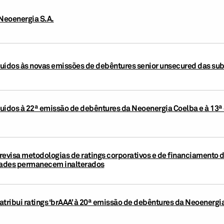
 Neoenergia S.A.
ibuídos às novas emissões de debêntures senior unsecured das su
ibuídos à 22ª emissão de debêntures da Neoenergia Coelba e à 13
revisa metodologias de ratings corporativos e de financiamento d
idades permanecem inalterados
atribui ratings ‘brAAA’ à 20ª emissão de debêntures da Neoenergi