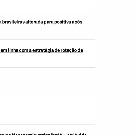
 brasileiras alterada para positiva após
 em linha com a estratégia de rotação de
grupo Neoenergia; rating 'brAA+' atribuído