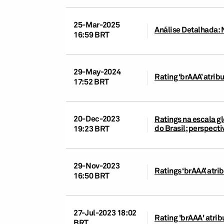
25-Mar-2025
Análise Detalhada: 
16:59 BRT
29-May-2024
Rating ‘brAAA’ atri
17:52 BRT
20-Dec-2023
Ratings na escala gl
do Brasil; perspecti
19:23 BRT
29-Nov-2023
Ratings ‘brAAA’ atr
16:50 BRT
27-Jul-2023 18:02
Rating 'brAAA' atri
BRT