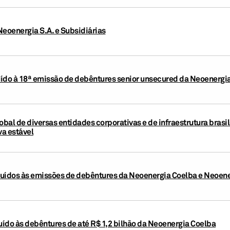
Neoenergia S.A. e Subsidiárias
buído à 18ª emissão de debêntures senior unsecured da Neoenergi
obal de diversas entidades corporativas e de infraestrutura brasi
va estável
ibuídos às emissões de debêntures da Neoenergia Coelba e Neoe
buído às debêntures de até R$ 1,2 bilhão da Neoenergia Coelba