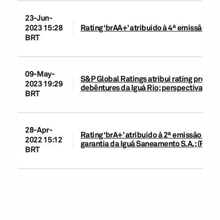
23-Jun-
2023 15:28
Rating ‘brAA+’ atribuído à 4ª emissão de 
BRT
09-May-
S&P Global Ratings atribui rating prelimi
2023 19:29
debêntures da Iguá Rio; perspectiva está
BRT
28-Apr-
Rating ‘brA+’ atribuído à 2ª emissão de d
2022 15:12
garantia da Iguá Saneamento S.A.; (Rating
BRT