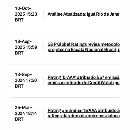
10-Oct-
2025 15:23
Análise Atualizada: Iguá Rio de Janeiro S.
BRT
18-Aug-
S&P Global Ratings revisa metodologias d
2025 15:59
projetos na Escala Nacional Brasil; rati
BRT
13-Sep-
Rating 'brAAA' atribuído à 5ª emissão de 
2024 17:50
emissão retirado do CreditWatch positivo
BRT
25-Mar-
Rating preliminar ‘brAAA’ atribuído à 5ª 
2024 18:14
ratings das demais emissões colocados 
BRT