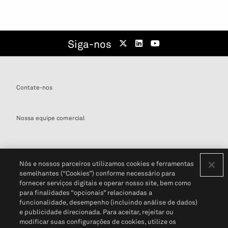
Siga-nos
Contate-nos
Nossa equipe comercial
Nós e nossos parceiros utilizamos cookies e ferramentas
semelhantes (“Cookies”) conforme necessário para
Definições de cookies
fornecer serviços digitais e operar nosso site, bem como
para finalidades “opcionais” relacionadas a
Disclaimers Legais
Termos de Uso
Aviso de Cookies
funcionalidade, desempenho (incluindo análise de dados)
Política de Privacidade
Portal de privacidade do cliente (em inglês)
e publicidade direcionada. Para aceitar, rejeitar ou
Não Venda Minhas Informações Pessoais
© 2026 S&P Global
modificar suas configurações de cookies, utilize os