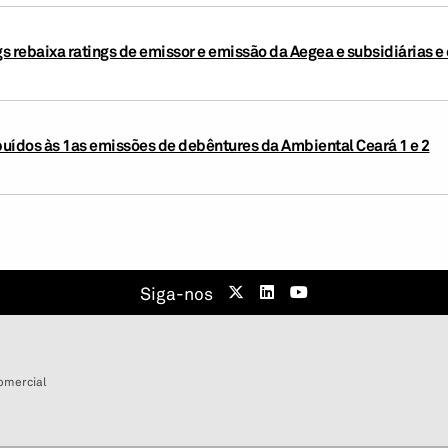
s rebaixa ratings de emissor e emissão da Aegea e subsidiárias 
ibuídos às 1as emissões de debêntures da Ambiental Ceará 1 e 2
Siga-nos
omercial