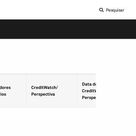
Pesquisar
Data do
­dores
CreditWatch/
CreditWatch/
ios
Perspectiva
Perspectiva