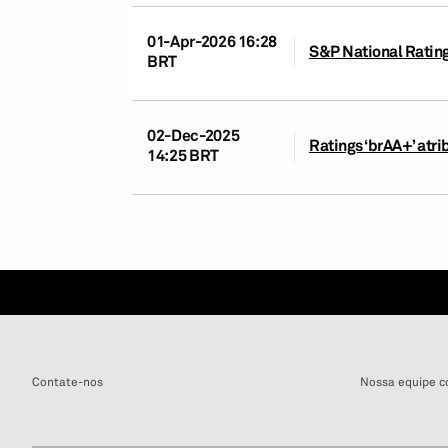
01-Apr-2026 16:28
S&P National Rating
BRT
02-Dec-2025
Ratings ‘brAA+’ atr
14:25 BRT
Contate-nos
Nossa equipe c