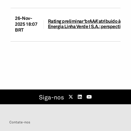
26-Nov-
Rating preliminar ‘brAAA’ atribuído à 1ª
2025 18:07
Energia Linha Verde I S.A.; perspectiva es
BRT
Siga-nos
Contate-nos