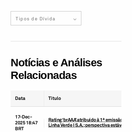
Tipos de Dívida
Notícias e Análises
Relacionadas
Data
Título
17-Dec-
Rating ‘brAAA’ atribuído à 1ª emissão de
2025 18:47
Linha Verde I S.A.; perspectiva estável
BRT