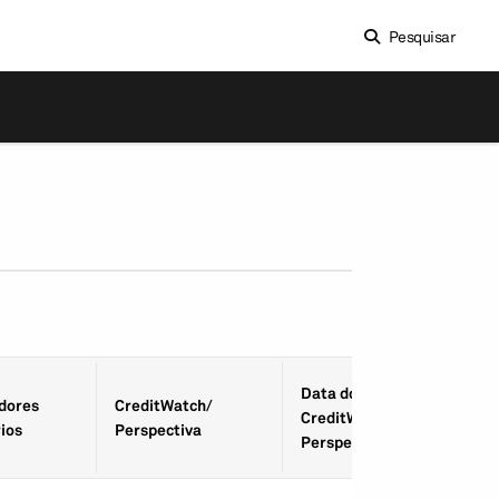
Pesquisar
Data do
­dores
CreditWatch/
CreditWatch/
ios
Perspectiva
Perspectiva