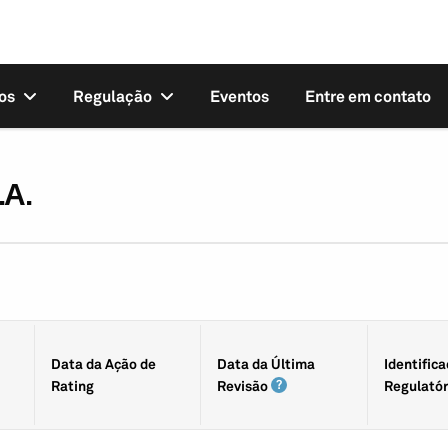
os
Regulação
Eventos
Entre em contato
.A.
Data da Ação de
Data da Última
Identifica
Rating
Revisão
Regulatór