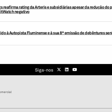
 reafirma rating da Arteris e subsidiárias apesar da redução do p
ditWatch negativo
buído à Autopista Fluminense e à sua 8ª emissão de debêntures sen
Siga-nos
omercial