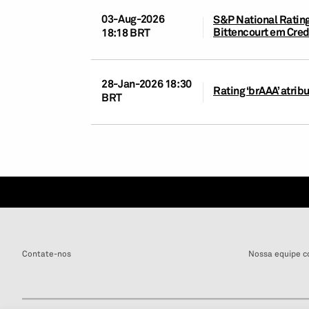
03-Aug-2026
S&P National Ratings
Bittencourt em Cre
18:18 BRT
28-Jan-2026 18:30
Rating ‘brAAA’ atri
BRT
Contate-nos
Nossa equipe c